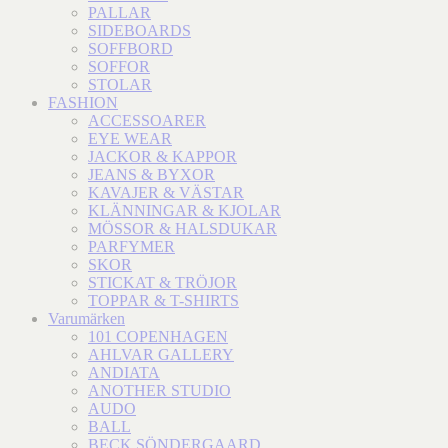
PALLAR
SIDEBOARDS
SOFFBORD
SOFFOR
STOLAR
FASHION
ACCESSOARER
EYE WEAR
JACKOR & KAPPOR
JEANS & BYXOR
KAVAJER & VÄSTAR
KLÄNNINGAR & KJOLAR
MÖSSOR & HALSDUKAR
PARFYMER
SKOR
STICKAT & TRÖJOR
TOPPAR & T-SHIRTS
Varumärken
101 COPENHAGEN
AHLVAR GALLERY
ANDIATA
ANOTHER STUDIO
AUDO
BALL
BECK SÖNDERGAARD