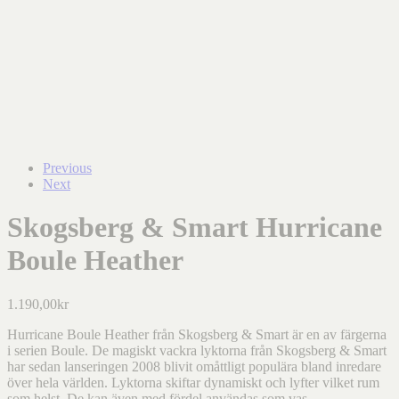
Previous
Next
Skogsberg & Smart Hurricane
Boule Heather
1.190,00
kr
Hurricane Boule Heather från Skogsberg & Smart är en av färgerna
i serien Boule. De magiskt vackra lyktorna från Skogsberg & Smart
har sedan lanseringen 2008 blivit omåttligt populära bland inredare
över hela världen. Lyktorna skiftar dynamiskt och lyfter vilket rum
som helst. De kan även med fördel användas som vas.