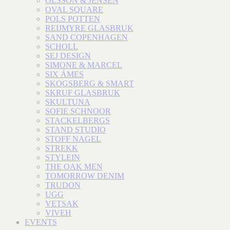
OLSSON & JENSEN
OVAL SQUARE
POLS POTTEN
REIJMYRE GLASBRUK
SAND COPENHAGEN
SCHOLL
SEJ DESIGN
SIMONE & MARCEL
SIX ÁMES
SKOGSBERG & SMART
SKRUF GLASBRUK
SKULTUNA
SOFIE SCHNOOR
STACKELBERGS
STAND STUDIO
STOFF NAGEL
STREKK
STYLEIN
THE OAK MEN
TOMORROW DENIM
TRUDON
UGG
VETSAK
VIVEH
EVENTS