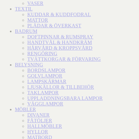
VASER
TEXTIL
KUDDAR & KUDDFODRAL
MATTOR
PLÄDAR & ÖVERKAST
BADRUM
DOFTPINNAR & RUMSPRAY
HANDTVÅL & HANDKRÄM
HÅRVÅRD & KROPPSVÅRD
RENGÖRING
TVÄTTKORGAR & FÖRVARING
BELYSNING
BORDSLAMPOR
GOLVLAMPOR
LAMPSKÄRMAR
LJUSKÄLLOR & TILLBEHÖR
TAKLAMPOR
UPPLADDNINGSBARA LAMPOR
VÄGGLAMPOR
MÖBLER
DIVANER
FÅTÖLJER
HALLMÖBLER
HYLLOR
MATBORD