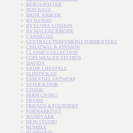
BERGS POTTER
BON BAGS
BRDR. KRüGER
BY BANOO
BY ELOISE LONDON
BY MALENE BIRGER
CANDELIZE
CENTRALE PERFUMERIA FORMENTERA
CHHATWAL & JONSSON
CLASSIC COLLECTION
COPENHAGEN STUDIOS
DAVIDA
EADIE LIFESTYLE
ELDSTICKAN
ESSENTIEL ANTWERP
ESTER & ERIK
ETONIC
FERM LIVING
FRAMA
FRIENDS & FOUNDERS
FORMARKIVET
HANDVÄRK
HEIN STUDIO
HUMBLE
HUMDAKIN