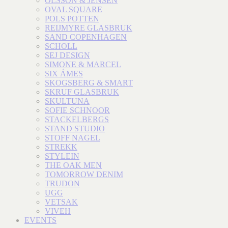
OLSSON & JENSEN
OVAL SQUARE
POLS POTTEN
REIJMYRE GLASBRUK
SAND COPENHAGEN
SCHOLL
SEJ DESIGN
SIMONE & MARCEL
SIX ÁMES
SKOGSBERG & SMART
SKRUF GLASBRUK
SKULTUNA
SOFIE SCHNOOR
STACKELBERGS
STAND STUDIO
STOFF NAGEL
STREKK
STYLEIN
THE OAK MEN
TOMORROW DENIM
TRUDON
UGG
VETSAK
VIVEH
EVENTS