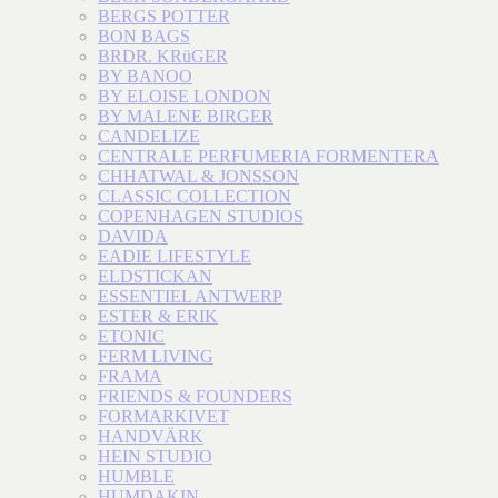
BERGS POTTER
BON BAGS
BRDR. KRüGER
BY BANOO
BY ELOISE LONDON
BY MALENE BIRGER
CANDELIZE
CENTRALE PERFUMERIA FORMENTERA
CHHATWAL & JONSSON
CLASSIC COLLECTION
COPENHAGEN STUDIOS
DAVIDA
EADIE LIFESTYLE
ELDSTICKAN
ESSENTIEL ANTWERP
ESTER & ERIK
ETONIC
FERM LIVING
FRAMA
FRIENDS & FOUNDERS
FORMARKIVET
HANDVÄRK
HEIN STUDIO
HUMBLE
HUMDAKIN