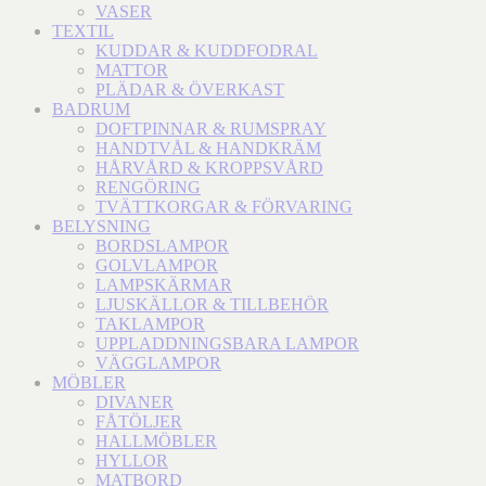
VASER
TEXTIL
KUDDAR & KUDDFODRAL
MATTOR
PLÄDAR & ÖVERKAST
BADRUM
DOFTPINNAR & RUMSPRAY
HANDTVÅL & HANDKRÄM
HÅRVÅRD & KROPPSVÅRD
RENGÖRING
TVÄTTKORGAR & FÖRVARING
BELYSNING
BORDSLAMPOR
GOLVLAMPOR
LAMPSKÄRMAR
LJUSKÄLLOR & TILLBEHÖR
TAKLAMPOR
UPPLADDNINGSBARA LAMPOR
VÄGGLAMPOR
MÖBLER
DIVANER
FÅTÖLJER
HALLMÖBLER
HYLLOR
MATBORD