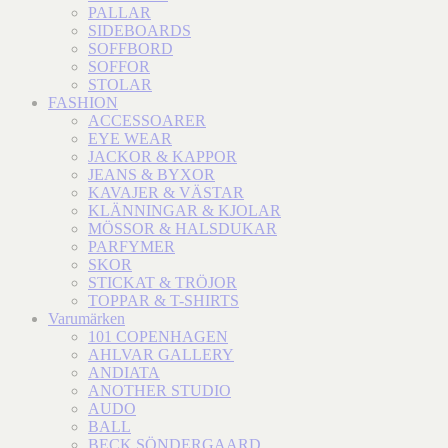
PALLAR
SIDEBOARDS
SOFFBORD
SOFFOR
STOLAR
FASHION
ACCESSOARER
EYE WEAR
JACKOR & KAPPOR
JEANS & BYXOR
KAVAJER & VÄSTAR
KLÄNNINGAR & KJOLAR
MÖSSOR & HALSDUKAR
PARFYMER
SKOR
STICKAT & TRÖJOR
TOPPAR & T-SHIRTS
Varumärken
101 COPENHAGEN
AHLVAR GALLERY
ANDIATA
ANOTHER STUDIO
AUDO
BALL
BECK SÖNDERGAARD