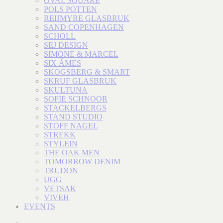
OVAL SQUARE
POLS POTTEN
REIJMYRE GLASBRUK
SAND COPENHAGEN
SCHOLL
SEJ DESIGN
SIMONE & MARCEL
SIX ÁMES
SKOGSBERG & SMART
SKRUF GLASBRUK
SKULTUNA
SOFIE SCHNOOR
STACKELBERGS
STAND STUDIO
STOFF NAGEL
STREKK
STYLEIN
THE OAK MEN
TOMORROW DENIM
TRUDON
UGG
VETSAK
VIVEH
EVENTS