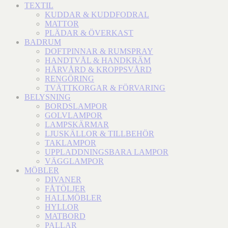
TEXTIL
KUDDAR & KUDDFODRAL
MATTOR
PLÄDAR & ÖVERKAST
BADRUM
DOFTPINNAR & RUMSPRAY
HANDTVÅL & HANDKRÄM
HÅRVÅRD & KROPPSVÅRD
RENGÖRING
TVÄTTKORGAR & FÖRVARING
BELYSNING
BORDSLAMPOR
GOLVLAMPOR
LAMPSKÄRMAR
LJUSKÄLLOR & TILLBEHÖR
TAKLAMPOR
UPPLADDNINGSBARA LAMPOR
VÄGGLAMPOR
MÖBLER
DIVANER
FÅTÖLJER
HALLMÖBLER
HYLLOR
MATBORD
PALLAR