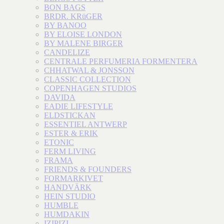
BON BAGS
BRDR. KRüGER
BY BANOO
BY ELOISE LONDON
BY MALENE BIRGER
CANDELIZE
CENTRALE PERFUMERIA FORMENTERA
CHHATWAL & JONSSON
CLASSIC COLLECTION
COPENHAGEN STUDIOS
DAVIDA
EADIE LIFESTYLE
ELDSTICKAN
ESSENTIEL ANTWERP
ESTER & ERIK
ETONIC
FERM LIVING
FRAMA
FRIENDS & FOUNDERS
FORMARKIVET
HANDVÄRK
HEIN STUDIO
HUMBLE
HUMDAKIN
IZIPIZI