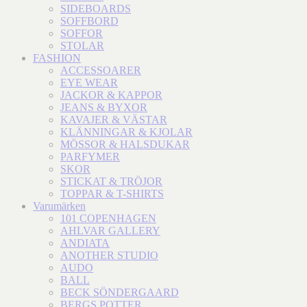
SIDEBOARDS
SOFFBORD
SOFFOR
STOLAR
FASHION
ACCESSOARER
EYE WEAR
JACKOR & KAPPOR
JEANS & BYXOR
KAVAJER & VÄSTAR
KLÄNNINGAR & KJOLAR
MÖSSOR & HALSDUKAR
PARFYMER
SKOR
STICKAT & TRÖJOR
TOPPAR & T-SHIRTS
Varumärken
101 COPENHAGEN
AHLVAR GALLERY
ANDIATA
ANOTHER STUDIO
AUDO
BALL
BECK SÖNDERGAARD
BERGS POTTER