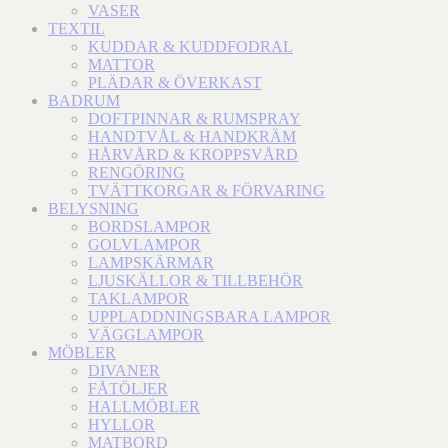
VASER
TEXTIL
KUDDAR & KUDDFODRAL
MATTOR
PLÄDAR & ÖVERKAST
BADRUM
DOFTPINNAR & RUMSPRAY
HANDTVÅL & HANDKRÄM
HÅRVÅRD & KROPPSVÅRD
RENGÖRING
TVÄTTKORGAR & FÖRVARING
BELYSNING
BORDSLAMPOR
GOLVLAMPOR
LAMPSKÄRMAR
LJUSKÄLLOR & TILLBEHÖR
TAKLAMPOR
UPPLADDNINGSBARA LAMPOR
VÄGGLAMPOR
MÖBLER
DIVANER
FÅTÖLJER
HALLMÖBLER
HYLLOR
MATBORD