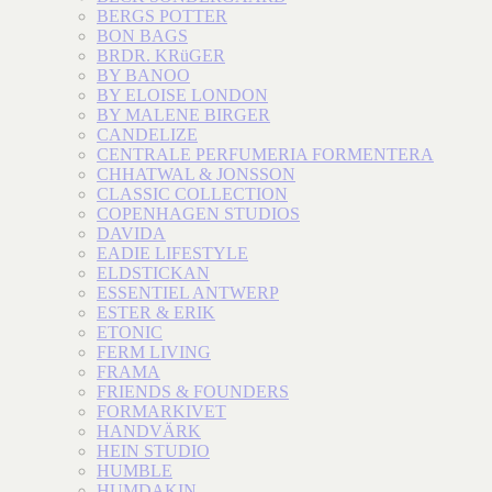
BERGS POTTER
BON BAGS
BRDR. KRüGER
BY BANOO
BY ELOISE LONDON
BY MALENE BIRGER
CANDELIZE
CENTRALE PERFUMERIA FORMENTERA
CHHATWAL & JONSSON
CLASSIC COLLECTION
COPENHAGEN STUDIOS
DAVIDA
EADIE LIFESTYLE
ELDSTICKAN
ESSENTIEL ANTWERP
ESTER & ERIK
ETONIC
FERM LIVING
FRAMA
FRIENDS & FOUNDERS
FORMARKIVET
HANDVÄRK
HEIN STUDIO
HUMBLE
HUMDAKIN