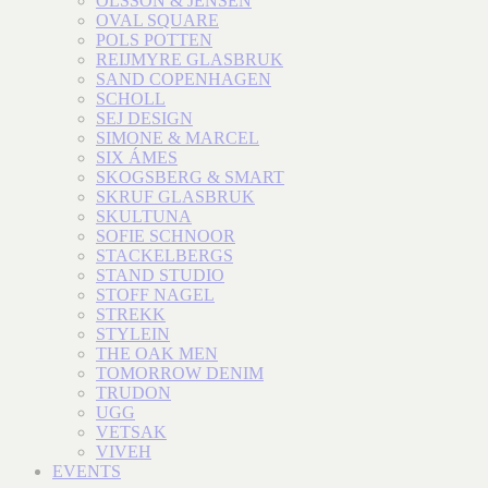
OLSSON & JENSEN
OVAL SQUARE
POLS POTTEN
REIJMYRE GLASBRUK
SAND COPENHAGEN
SCHOLL
SEJ DESIGN
SIMONE & MARCEL
SIX ÁMES
SKOGSBERG & SMART
SKRUF GLASBRUK
SKULTUNA
SOFIE SCHNOOR
STACKELBERGS
STAND STUDIO
STOFF NAGEL
STREKK
STYLEIN
THE OAK MEN
TOMORROW DENIM
TRUDON
UGG
VETSAK
VIVEH
EVENTS