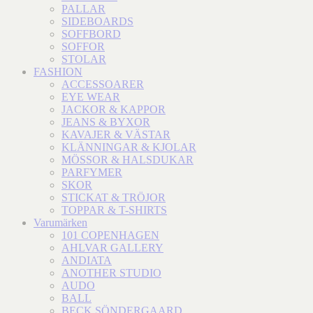
PALLAR
SIDEBOARDS
SOFFBORD
SOFFOR
STOLAR
FASHION
ACCESSOARER
EYE WEAR
JACKOR & KAPPOR
JEANS & BYXOR
KAVAJER & VÄSTAR
KLÄNNINGAR & KJOLAR
MÖSSOR & HALSDUKAR
PARFYMER
SKOR
STICKAT & TRÖJOR
TOPPAR & T-SHIRTS
Varumärken
101 COPENHAGEN
AHLVAR GALLERY
ANDIATA
ANOTHER STUDIO
AUDO
BALL
BECK SÖNDERGAARD