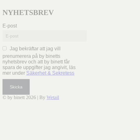
NYHETSBREV
E-post
Jag bekräftar att jag vill
prenumerera på by binetts
nyhetsbrev och att by binett får
spara de uppgifter jag angivit, läs
mer under
Säkerhet & Sekretess
Skicka
© by binett 2026
|
By
Wetail