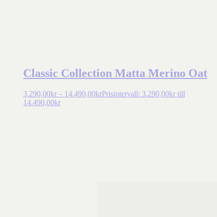
Classic Collection Matta Merino Oat
3.290,00
kr
–
14.490,00
kr
Prisintervall: 3.290,00kr till
14.490,00kr