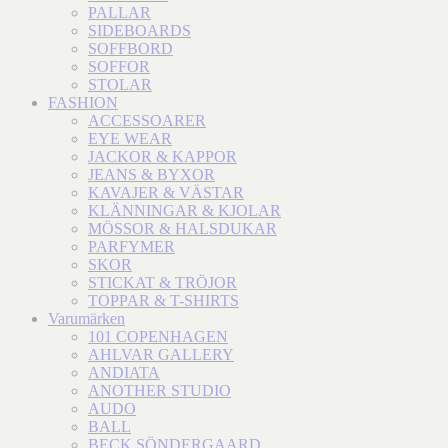
PALLAR
SIDEBOARDS
SOFFBORD
SOFFOR
STOLAR
FASHION
ACCESSOARER
EYE WEAR
JACKOR & KAPPOR
JEANS & BYXOR
KAVAJER & VÄSTAR
KLÄNNINGAR & KJOLAR
MÖSSOR & HALSDUKAR
PARFYMER
SKOR
STICKAT & TRÖJOR
TOPPAR & T-SHIRTS
Varumärken
101 COPENHAGEN
AHLVAR GALLERY
ANDIATA
ANOTHER STUDIO
AUDO
BALL
BECK SÖNDERGAARD