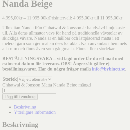
Nanda Beige
4.995,00
kr
–
11.995,00
kr
Prisintervall: 4.995,00kr till 11.995,00kr
Ullmattan Nanda från Chhatwal & Jonsson är handvävd i mjukaste
ull. Alla deras ullmattor vävs för hand på traditionella vävstolar av
skickliga vävare. Nanda är en hållbar och lättplacerad matta i ett
melerat garn som ger mattan dess karaktär. Kan användas i hemmets
alla rum och finns även som gångmatta. Finns i flera storlekar.
BESTÄLLNINGSVARA – vid lagd order får du ett mail med
estimerat datum för leverans. OBS! Ångerrätt gäller ej
beställningsvaror. Har du några frågor maila
info@bybinett.se
.
Storlek
Chhatwal & Jonsson Matta Nanda Beige mängd
Lägg till i varukorg
Beskrivning
Ytterligare information
Beskrivning