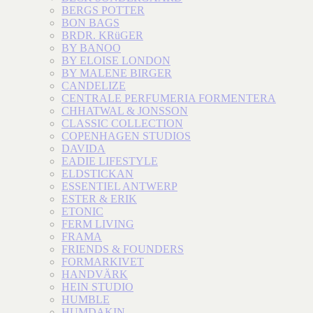
BERGS POTTER
BON BAGS
BRDR. KRüGER
BY BANOO
BY ELOISE LONDON
BY MALENE BIRGER
CANDELIZE
CENTRALE PERFUMERIA FORMENTERA
CHHATWAL & JONSSON
CLASSIC COLLECTION
COPENHAGEN STUDIOS
DAVIDA
EADIE LIFESTYLE
ELDSTICKAN
ESSENTIEL ANTWERP
ESTER & ERIK
ETONIC
FERM LIVING
FRAMA
FRIENDS & FOUNDERS
FORMARKIVET
HANDVÄRK
HEIN STUDIO
HUMBLE
HUMDAKIN