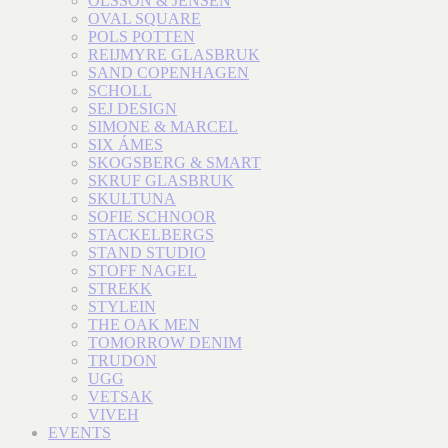
OLSSON & JENSEN
OVAL SQUARE
POLS POTTEN
REIJMYRE GLASBRUK
SAND COPENHAGEN
SCHOLL
SEJ DESIGN
SIMONE & MARCEL
SIX ÁMES
SKOGSBERG & SMART
SKRUF GLASBRUK
SKULTUNA
SOFIE SCHNOOR
STACKELBERGS
STAND STUDIO
STOFF NAGEL
STREKK
STYLEIN
THE OAK MEN
TOMORROW DENIM
TRUDON
UGG
VETSAK
VIVEH
EVENTS