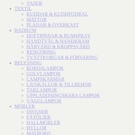
VASER
TEXTIL
KUDDAR & KUDDFODRAL
MATTOR
PLÄDAR & ÖVERKAST
BADRUM
DOFTPINNAR & RUMSPRAY
HANDTVÅL & HANDKRÄM
HÅRVÅRD & KROPPSVÅRD
RENGÖRING
TVÄTTKORGAR & FÖRVARING
BELYSNING
BORDSLAMPOR
GOLVLAMPOR
LAMPSKÄRMAR
LJUSKÄLLOR & TILLBEHÖR
TAKLAMPOR
UPPLADDNINGSBARA LAMPOR
VÄGGLAMPOR
MÖBLER
DIVANER
FÅTÖLJER
HALLMÖBLER
HYLLOR
MATBORD