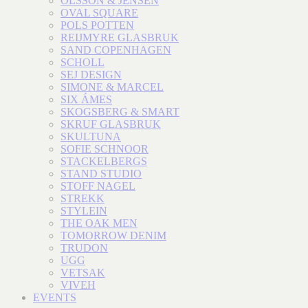
OLSSON & JENSEN
OVAL SQUARE
POLS POTTEN
REIJMYRE GLASBRUK
SAND COPENHAGEN
SCHOLL
SEJ DESIGN
SIMONE & MARCEL
SIX ÁMES
SKOGSBERG & SMART
SKRUF GLASBRUK
SKULTUNA
SOFIE SCHNOOR
STACKELBERGS
STAND STUDIO
STOFF NAGEL
STREKK
STYLEIN
THE OAK MEN
TOMORROW DENIM
TRUDON
UGG
VETSAK
VIVEH
EVENTS