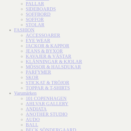
PALLAR
SIDEBOARDS
SOFFBORD
SOFFOR
STOLAR
FASHION
ACCESSOARER
EYE WEAR
JACKOR & KAPPOR
JEANS & BYXOR
KAVAJER & VÄSTAR
KLÄNNINGAR & KJOLAR
MÖSSOR & HALSDUKAR
PARFYMER
SKOR
STICKAT & TRÖJOR
TOPPAR & T-SHIRTS
Varumärken
101 COPENHAGEN
AHLVAR GALLERY
ANDIATA
ANOTHER STUDIO
AUDO
BALL
BECK SÖNDERGAARD