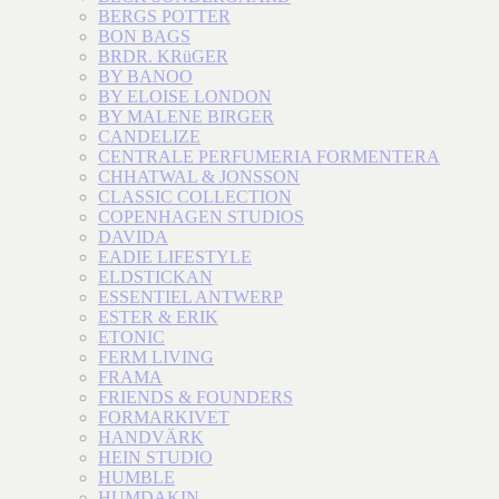
BERGS POTTER
BON BAGS
BRDR. KRüGER
BY BANOO
BY ELOISE LONDON
BY MALENE BIRGER
CANDELIZE
CENTRALE PERFUMERIA FORMENTERA
CHHATWAL & JONSSON
CLASSIC COLLECTION
COPENHAGEN STUDIOS
DAVIDA
EADIE LIFESTYLE
ELDSTICKAN
ESSENTIEL ANTWERP
ESTER & ERIK
ETONIC
FERM LIVING
FRAMA
FRIENDS & FOUNDERS
FORMARKIVET
HANDVÄRK
HEIN STUDIO
HUMBLE
HUMDAKIN