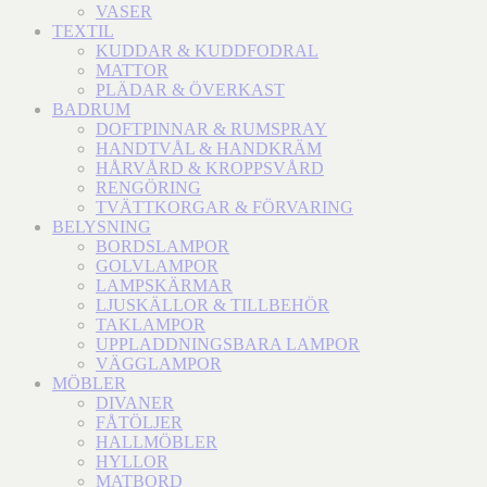
VASER
TEXTIL
KUDDAR & KUDDFODRAL
MATTOR
PLÄDAR & ÖVERKAST
BADRUM
DOFTPINNAR & RUMSPRAY
HANDTVÅL & HANDKRÄM
HÅRVÅRD & KROPPSVÅRD
RENGÖRING
TVÄTTKORGAR & FÖRVARING
BELYSNING
BORDSLAMPOR
GOLVLAMPOR
LAMPSKÄRMAR
LJUSKÄLLOR & TILLBEHÖR
TAKLAMPOR
UPPLADDNINGSBARA LAMPOR
VÄGGLAMPOR
MÖBLER
DIVANER
FÅTÖLJER
HALLMÖBLER
HYLLOR
MATBORD