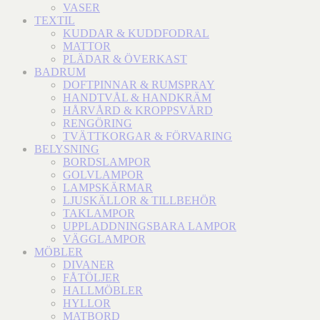
VASER
TEXTIL
KUDDAR & KUDDFODRAL
MATTOR
PLÄDAR & ÖVERKAST
BADRUM
DOFTPINNAR & RUMSPRAY
HANDTVÅL & HANDKRÄM
HÅRVÅRD & KROPPSVÅRD
RENGÖRING
TVÄTTKORGAR & FÖRVARING
BELYSNING
BORDSLAMPOR
GOLVLAMPOR
LAMPSKÄRMAR
LJUSKÄLLOR & TILLBEHÖR
TAKLAMPOR
UPPLADDNINGSBARA LAMPOR
VÄGGLAMPOR
MÖBLER
DIVANER
FÅTÖLJER
HALLMÖBLER
HYLLOR
MATBORD