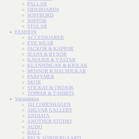
PALLAR
SIDEBOARDS
SOFFBORD
SOFFOR
STOLAR
FASHION
ACCESSOARER
EYE WEAR
JACKOR & KAPPOR
JEANS & BYXOR
KAVAJER & VÄSTAR
KLÄNNINGAR & KJOLAR
MÖSSOR & HALSDUKAR
PARFYMER
SKOR
STICKAT & TRÖJOR
TOPPAR & T-SHIRTS
Varumärken
101 COPENHAGEN
AHLVAR GALLERY
ANDIATA
ANOTHER STUDIO
AUDO
BALL
BECK SÖNDERGAARD