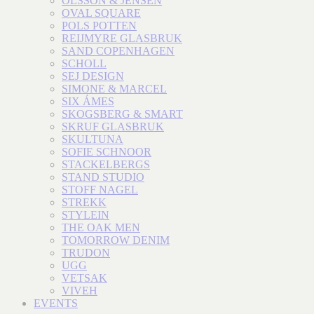
OLSSON & JENSEN
OVAL SQUARE
POLS POTTEN
REIJMYRE GLASBRUK
SAND COPENHAGEN
SCHOLL
SEJ DESIGN
SIMONE & MARCEL
SIX ÁMES
SKOGSBERG & SMART
SKRUF GLASBRUK
SKULTUNA
SOFIE SCHNOOR
STACKELBERGS
STAND STUDIO
STOFF NAGEL
STREKK
STYLEIN
THE OAK MEN
TOMORROW DENIM
TRUDON
UGG
VETSAK
VIVEH
EVENTS