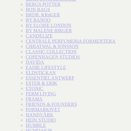
BERGS POTTER
BON BAGS
BRDR. KRüGER
BY BANOO
BY ELOISE LONDON
BY MALENE BIRGER
CANDELIZE
CENTRALE PERFUMERIA FORMENTERA
CHHATWAL & JONSSON
CLASSIC COLLECTION
COPENHAGEN STUDIOS
DAVIDA
EADIE LIFESTYLE
ELDSTICKAN
ESSENTIEL ANTWERP
ESTER & ERIK
ETONIC
FERM LIVING
FRAMA
FRIENDS & FOUNDERS
FORMARKIVET
HANDVÄRK
HEIN STUDIO
HUMBLE
HUMDAKIN