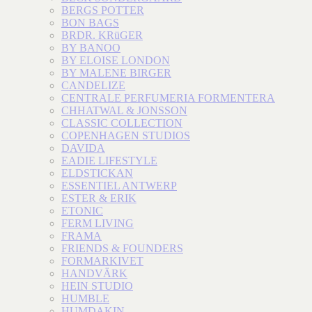
BERGS POTTER
BON BAGS
BRDR. KRüGER
BY BANOO
BY ELOISE LONDON
BY MALENE BIRGER
CANDELIZE
CENTRALE PERFUMERIA FORMENTERA
CHHATWAL & JONSSON
CLASSIC COLLECTION
COPENHAGEN STUDIOS
DAVIDA
EADIE LIFESTYLE
ELDSTICKAN
ESSENTIEL ANTWERP
ESTER & ERIK
ETONIC
FERM LIVING
FRAMA
FRIENDS & FOUNDERS
FORMARKIVET
HANDVÄRK
HEIN STUDIO
HUMBLE
HUMDAKIN