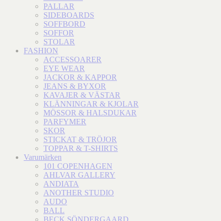
PALLAR
SIDEBOARDS
SOFFBORD
SOFFOR
STOLAR
FASHION
ACCESSOARER
EYE WEAR
JACKOR & KAPPOR
JEANS & BYXOR
KAVAJER & VÄSTAR
KLÄNNINGAR & KJOLAR
MÖSSOR & HALSDUKAR
PARFYMER
SKOR
STICKAT & TRÖJOR
TOPPAR & T-SHIRTS
Varumärken
101 COPENHAGEN
AHLVAR GALLERY
ANDIATA
ANOTHER STUDIO
AUDO
BALL
BECK SÖNDERGAARD