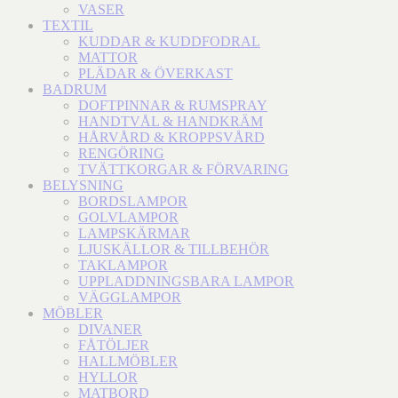
VASER
TEXTIL
KUDDAR & KUDDFODRAL
MATTOR
PLÄDAR & ÖVERKAST
BADRUM
DOFTPINNAR & RUMSPRAY
HANDTVÅL & HANDKRÄM
HÅRVÅRD & KROPPSVÅRD
RENGÖRING
TVÄTTKORGAR & FÖRVARING
BELYSNING
BORDSLAMPOR
GOLVLAMPOR
LAMPSKÄRMAR
LJUSKÄLLOR & TILLBEHÖR
TAKLAMPOR
UPPLADDNINGSBARA LAMPOR
VÄGGLAMPOR
MÖBLER
DIVANER
FÅTÖLJER
HALLMÖBLER
HYLLOR
MATBORD