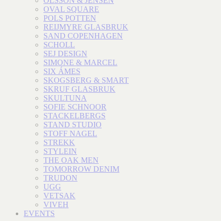
OLSSON & JENSEN
OVAL SQUARE
POLS POTTEN
REIJMYRE GLASBRUK
SAND COPENHAGEN
SCHOLL
SEJ DESIGN
SIMONE & MARCEL
SIX ÁMES
SKOGSBERG & SMART
SKRUF GLASBRUK
SKULTUNA
SOFIE SCHNOOR
STACKELBERGS
STAND STUDIO
STOFF NAGEL
STREKK
STYLEIN
THE OAK MEN
TOMORROW DENIM
TRUDON
UGG
VETSAK
VIVEH
EVENTS