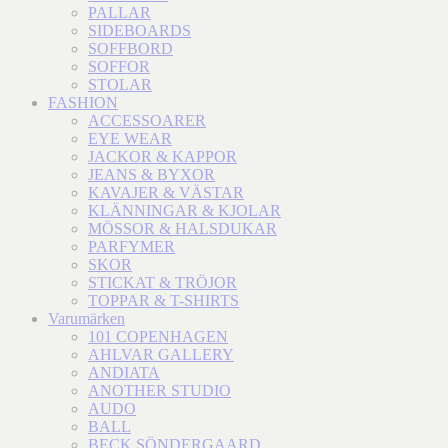
PALLAR
SIDEBOARDS
SOFFBORD
SOFFOR
STOLAR
FASHION
ACCESSOARER
EYE WEAR
JACKOR & KAPPOR
JEANS & BYXOR
KAVAJER & VÄSTAR
KLÄNNINGAR & KJOLAR
MÖSSOR & HALSDUKAR
PARFYMER
SKOR
STICKAT & TRÖJOR
TOPPAR & T-SHIRTS
Varumärken
101 COPENHAGEN
AHLVAR GALLERY
ANDIATA
ANOTHER STUDIO
AUDO
BALL
BECK SÖNDERGAARD