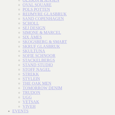
OLSSON & JENSEN
OVAL SQUARE
POLS POTTEN
REIJMYRE GLASBRUK
SAND COPENHAGEN
SCHOLL
SEJ DESIGN
SIMONE & MARCEL
SIX ÁMES
SKOGSBERG & SMART
SKRUF GLASBRUK
SKULTUNA
SOFIE SCHNOOR
STACKELBERGS
STAND STUDIO
STOFF NAGEL
STREKK
STYLEIN
THE OAK MEN
TOMORROW DENIM
TRUDON
UGG
VETSAK
VIVEH
EVENTS