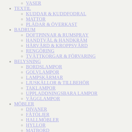
VASER
TEXTIL
KUDDAR & KUDDFODRAL
MATTOR
PLÄDAR & ÖVERKAST
BADRUM
DOFTPINNAR & RUMSPRAY
HANDTVÅL & HANDKRÄM
HÅRVÅRD & KROPPSVÅRD
RENGÖRING
TVÄTTKORGAR & FÖRVARING
BELYSNING
BORDSLAMPOR
GOLVLAMPOR
LAMPSKÄRMAR
LJUSKÄLLOR & TILLBEHÖR
TAKLAMPOR
UPPLADDNINGSBARA LAMPOR
VÄGGLAMPOR
MÖBLER
DIVANER
FÅTÖLJER
HALLMÖBLER
HYLLOR
MATBORD