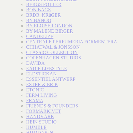
BERGS POTTER
BON BAGS
BRDR. KRüGER
BY BANOO
BY ELOISE LONDON
BY MALENE BIRGER
CANDELIZE
CENTRALE PERFUMERIA FORMENTERA
CHHATWAL & JONSSON
CLASSIC COLLECTION
COPENHAGEN STUDIOS
DAVIDA
EADIE LIFESTYLE
ELDSTICKAN
ESSENTIEL ANTWERP
ESTER & ERIK
ETONIC
FERM LIVING
FRAMA
FRIENDS & FOUNDERS
FORMARKIVET
HANDVÄRK
HEIN STUDIO
HUMBLE
HUMDAKIN