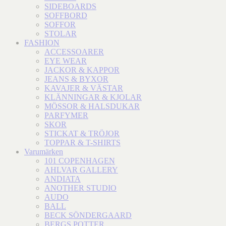
SIDEBOARDS
SOFFBORD
SOFFOR
STOLAR
FASHION
ACCESSOARER
EYE WEAR
JACKOR & KAPPOR
JEANS & BYXOR
KAVAJER & VÄSTAR
KLÄNNINGAR & KJOLAR
MÖSSOR & HALSDUKAR
PARFYMER
SKOR
STICKAT & TRÖJOR
TOPPAR & T-SHIRTS
Varumärken
101 COPENHAGEN
AHLVAR GALLERY
ANDIATA
ANOTHER STUDIO
AUDO
BALL
BECK SÖNDERGAARD
BERGS POTTER