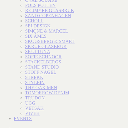
OVAL SQUARE
POLS POTTEN
REIJMYRE GLASBRUK
SAND COPENHAGEN
SCHOLL
SEJ DESIGN
SIMONE & MARCEL
SIX ÁMES
SKOGSBERG & SMART
SKRUF GLASBRUK
SKULTUNA
SOFIE SCHNOOR
STACKELBERGS
STAND STUDIO
STOFF NAGEL
STREKK
STYLEIN
THE OAK MEN
TOMORROW DENIM
TRUDON
UGG
VETSAK
VIVEH
EVENTS