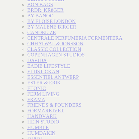
BON BAGS
BRDR. KRüGER
BY BANOO
BY ELOISE LONDON
BY MALENE BIRGER
CANDELIZE
CENTRALE PERFUMERIA FORMENTERA
CHHATWAL & JONSSON
CLASSIC COLLECTION
COPENHAGEN STUDIOS
DAVIDA
EADIE LIFESTYLE
ELDSTICKAN
ESSENTIEL ANTWERP
ESTER & ERIK
ETONIC
FERM LIVING
FRAMA
FRIENDS & FOUNDERS
FORMARKIVET
HANDVÄRK
HEIN STUDIO
HUMBLE
HUMDAKIN
IZIPIZI