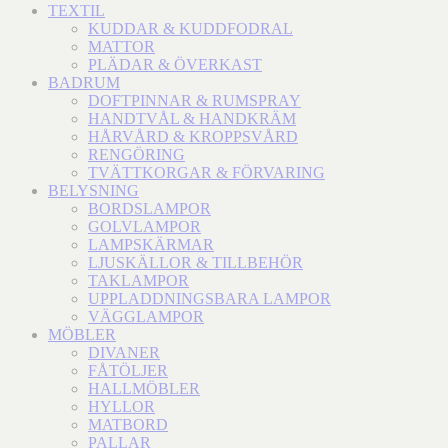
TEXTIL
KUDDAR & KUDDFODRAL
MATTOR
PLÄDAR & ÖVERKAST
BADRUM
DOFTPINNAR & RUMSPRAY
HANDTVÅL & HANDKRÄM
HÅRVÅRD & KROPPSVÅRD
RENGÖRING
TVÄTTKORGAR & FÖRVARING
BELYSNING
BORDSLAMPOR
GOLVLAMPOR
LAMPSKÄRMAR
LJUSKÄLLOR & TILLBEHÖR
TAKLAMPOR
UPPLADDNINGSBARA LAMPOR
VÄGGLAMPOR
MÖBLER
DIVANER
FÅTÖLJER
HALLMÖBLER
HYLLOR
MATBORD
PALLAR