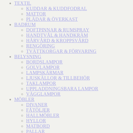
TEXTIL
KUDDAR & KUDDFODRAL
MATTOR
PLÄDAR & ÖVERKAST
BADRUM
DOFTPINNAR & RUMSPRAY
HANDTVÅL & HANDKRÄM
HÅRVÅRD & KROPPSVÅRD
RENGÖRING
TVÄTTKORGAR & FÖRVARING
BELYSNING
BORDSLAMPOR
GOLVLAMPOR
LAMPSKÄRMAR
LJUSKÄLLOR & TILLBEHÖR
TAKLAMPOR
UPPLADDNINGSBARA LAMPOR
VÄGGLAMPOR
MÖBLER
DIVANER
FÅTÖLJER
HALLMÖBLER
HYLLOR
MATBORD
PALLAR