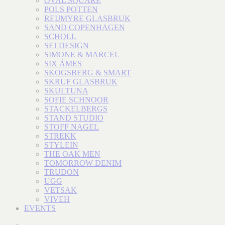
OVAL SQUARE
POLS POTTEN
REIJMYRE GLASBRUK
SAND COPENHAGEN
SCHOLL
SEJ DESIGN
SIMONE & MARCEL
SIX ÁMES
SKOGSBERG & SMART
SKRUF GLASBRUK
SKULTUNA
SOFIE SCHNOOR
STACKELBERGS
STAND STUDIO
STOFF NAGEL
STREKK
STYLEIN
THE OAK MEN
TOMORROW DENIM
TRUDON
UGG
VETSAK
VIVEH
EVENTS