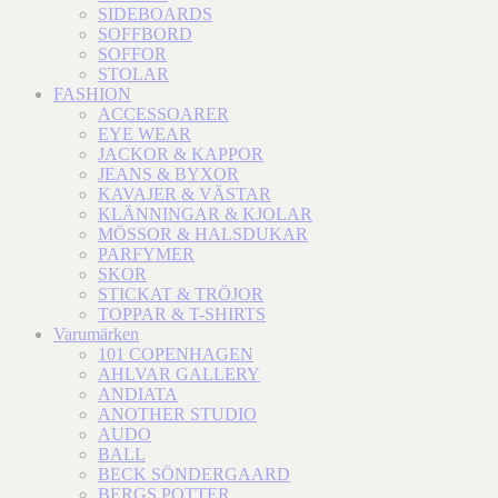
SIDEBOARDS
SOFFBORD
SOFFOR
STOLAR
FASHION
ACCESSOARER
EYE WEAR
JACKOR & KAPPOR
JEANS & BYXOR
KAVAJER & VÄSTAR
KLÄNNINGAR & KJOLAR
MÖSSOR & HALSDUKAR
PARFYMER
SKOR
STICKAT & TRÖJOR
TOPPAR & T-SHIRTS
Varumärken
101 COPENHAGEN
AHLVAR GALLERY
ANDIATA
ANOTHER STUDIO
AUDO
BALL
BECK SÖNDERGAARD
BERGS POTTER