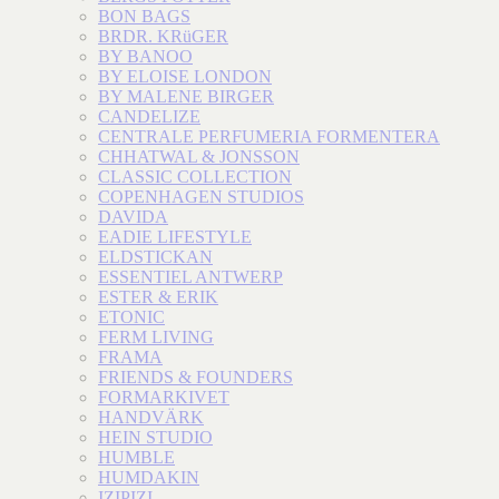
BON BAGS
BRDR. KRüGER
BY BANOO
BY ELOISE LONDON
BY MALENE BIRGER
CANDELIZE
CENTRALE PERFUMERIA FORMENTERA
CHHATWAL & JONSSON
CLASSIC COLLECTION
COPENHAGEN STUDIOS
DAVIDA
EADIE LIFESTYLE
ELDSTICKAN
ESSENTIEL ANTWERP
ESTER & ERIK
ETONIC
FERM LIVING
FRAMA
FRIENDS & FOUNDERS
FORMARKIVET
HANDVÄRK
HEIN STUDIO
HUMBLE
HUMDAKIN
IZIPIZI