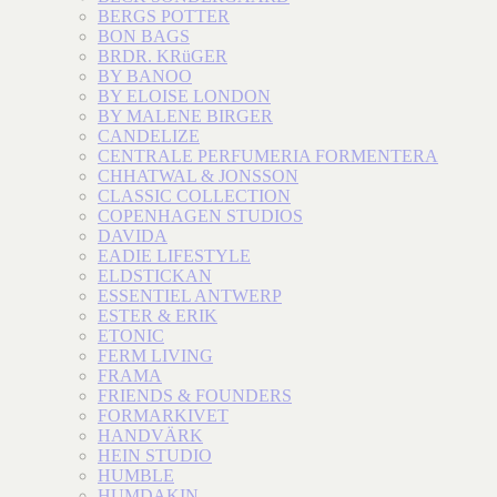
BERGS POTTER
BON BAGS
BRDR. KRüGER
BY BANOO
BY ELOISE LONDON
BY MALENE BIRGER
CANDELIZE
CENTRALE PERFUMERIA FORMENTERA
CHHATWAL & JONSSON
CLASSIC COLLECTION
COPENHAGEN STUDIOS
DAVIDA
EADIE LIFESTYLE
ELDSTICKAN
ESSENTIEL ANTWERP
ESTER & ERIK
ETONIC
FERM LIVING
FRAMA
FRIENDS & FOUNDERS
FORMARKIVET
HANDVÄRK
HEIN STUDIO
HUMBLE
HUMDAKIN