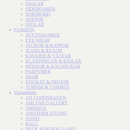
PALLAR
SIDEBOARDS
SOFFBORD
SOFFOR
STOLAR
FASHION
ACCESSOARER
EYE WEAR
JACKOR & KAPPOR
JEANS & BYXOR
KAVAJER & VÄSTAR
KLÄNNINGAR & KJOLAR
MÖSSOR & HALSDUKAR
PARFYMER
SKOR
STICKAT & TRÖJOR
TOPPAR & T-SHIRTS
Varumärken
101 COPENHAGEN
AHLVAR GALLERY
ANDIATA
ANOTHER STUDIO
AUDO
BALL
BECK SÖNDERGAARD