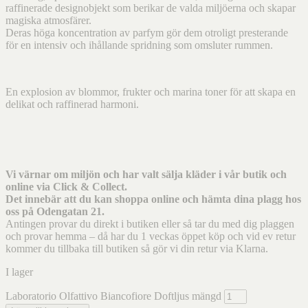
raffinerade designobjekt som berikar de valda miljöerna och skapar
magiska atmosfärer.
Deras höga koncentration av parfym gör dem otroligt presterande
för en intensiv och ihållande spridning som omsluter rummen.
En explosion av blommor, frukter och marina toner för att skapa en
delikat och raffinerad harmoni.
Vi värnar om miljön och har valt sälja kläder i vår butik och
online via Click & Collect.
Det innebär att du kan shoppa online och hämta dina plagg hos
oss på Odengatan 21.
Antingen provar du direkt i butiken eller så tar du med dig plaggen
och provar hemma – då har du 1 veckas öppet köp och vid ev retur
kommer du tillbaka till butiken så gör vi din retur via Klarna.
I lager
Laboratorio Olfattivo Biancofiore Doftljus mängd