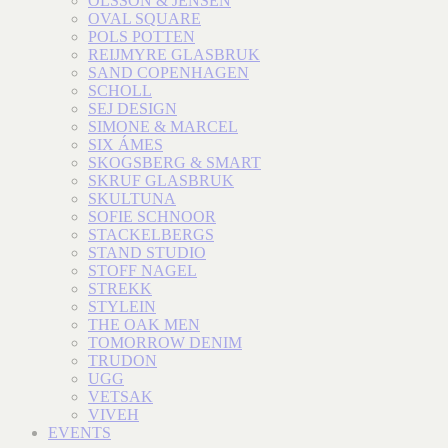
OLSSON & JENSEN
OVAL SQUARE
POLS POTTEN
REIJMYRE GLASBRUK
SAND COPENHAGEN
SCHOLL
SEJ DESIGN
SIMONE & MARCEL
SIX ÁMES
SKOGSBERG & SMART
SKRUF GLASBRUK
SKULTUNA
SOFIE SCHNOOR
STACKELBERGS
STAND STUDIO
STOFF NAGEL
STREKK
STYLEIN
THE OAK MEN
TOMORROW DENIM
TRUDON
UGG
VETSAK
VIVEH
EVENTS