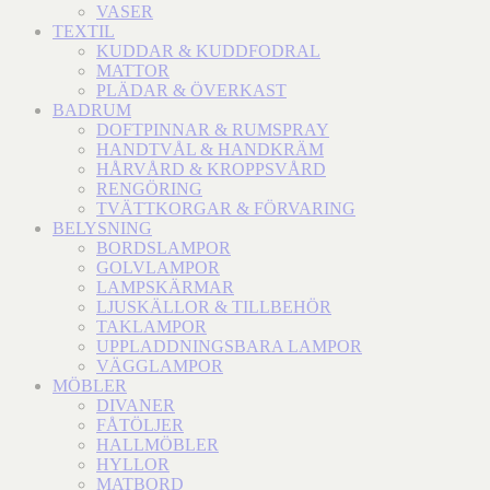
VASER
TEXTIL
KUDDAR & KUDDFODRAL
MATTOR
PLÄDAR & ÖVERKAST
BADRUM
DOFTPINNAR & RUMSPRAY
HANDTVÅL & HANDKRÄM
HÅRVÅRD & KROPPSVÅRD
RENGÖRING
TVÄTTKORGAR & FÖRVARING
BELYSNING
BORDSLAMPOR
GOLVLAMPOR
LAMPSKÄRMAR
LJUSKÄLLOR & TILLBEHÖR
TAKLAMPOR
UPPLADDNINGSBARA LAMPOR
VÄGGLAMPOR
MÖBLER
DIVANER
FÅTÖLJER
HALLMÖBLER
HYLLOR
MATBORD