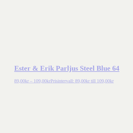
Ester & Erik Parljus Steel Blue 64
89,00
kr
–
109,00
kr
Prisintervall: 89,00kr till 109,00kr