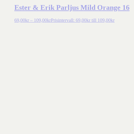
Ester & Erik Parljus Mild Orange 16
69,00
kr
–
109,00
kr
Prisintervall: 69,00kr till 109,00kr