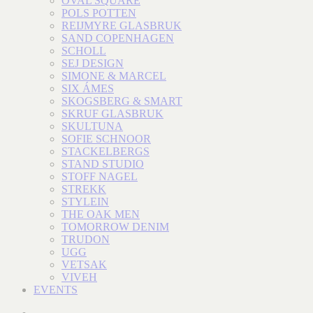
OVAL SQUARE
POLS POTTEN
REIJMYRE GLASBRUK
SAND COPENHAGEN
SCHOLL
SEJ DESIGN
SIMONE & MARCEL
SIX ÁMES
SKOGSBERG & SMART
SKRUF GLASBRUK
SKULTUNA
SOFIE SCHNOOR
STACKELBERGS
STAND STUDIO
STOFF NAGEL
STREKK
STYLEIN
THE OAK MEN
TOMORROW DENIM
TRUDON
UGG
VETSAK
VIVEH
EVENTS