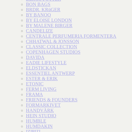
BON BAGS
BRDR. KRüGER
BY BANOO
BY ELOISE LONDON
BY MALENE BIRGER
CANDELIZE
CENTRALE PERFUMERIA FORMENTERA
CHHATWAL & JONSSON
CLASSIC COLLECTION
COPENHAGEN STUDIOS
DAVIDA
EADIE LIFESTYLE
ELDSTICKAN
ESSENTIEL ANTWERP
ESTER & ERIK
ETONIC
FERM LIVING
FRAMA
FRIENDS & FOUNDERS
FORMARKIVET
HANDVÄRK
HEIN STUDIO
HUMBLE
HUMDAKIN
IZIPIZI