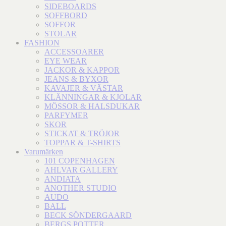
SIDEBOARDS
SOFFBORD
SOFFOR
STOLAR
FASHION
ACCESSOARER
EYE WEAR
JACKOR & KAPPOR
JEANS & BYXOR
KAVAJER & VÄSTAR
KLÄNNINGAR & KJOLAR
MÖSSOR & HALSDUKAR
PARFYMER
SKOR
STICKAT & TRÖJOR
TOPPAR & T-SHIRTS
Varumärken
101 COPENHAGEN
AHLVAR GALLERY
ANDIATA
ANOTHER STUDIO
AUDO
BALL
BECK SÖNDERGAARD
BERGS POTTER