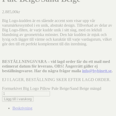
2.885,00
kr
Big Logo-kudden är en slående accent som visar upp vår
varumärkessymbol i en unik, abstrakt design. Tillverkad av delar av
Big Logo-filten, är varje kudde unik i sitt slag, med en lekfull
blandning av geometriska mönster. Den här kudden är mjuk och
lyxig och lägger till värme och karaktär till varje vardagsrum, vilket
gör den till ett perfekt komplement till din inredning.
BESTÄLLNINGSVARA – vid lagd order får du ett mail med
estimerat datum för leverans. OBS! Ångerrätt gäller ej
beställningsvaror. Har du några frågor maila
info@bybinett.se
.
EJ I LAGER, BESTÄLLNING SKER EFTER LAGD ORDER.
Formarkivet Big Logo Pillow Pale Beige/Sand Beige mängd
Lägg till i varukorg
Beskrivning