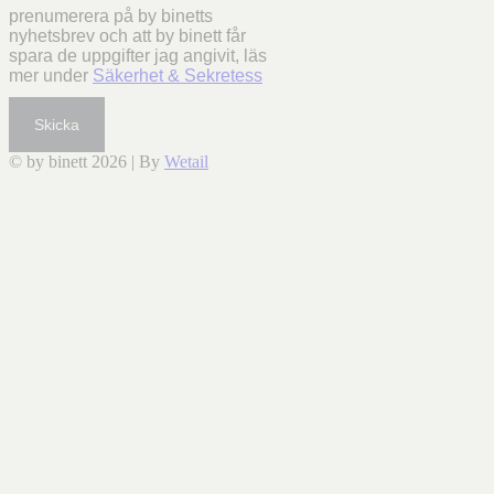
prenumerera på by binetts
nyhetsbrev och att by binett får
spara de uppgifter jag angivit, läs
mer under
Säkerhet & Sekretess
Skicka
© by binett 2026
|
By
Wetail