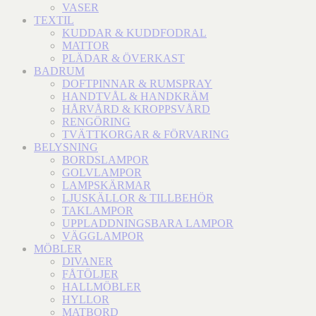
VASER
TEXTIL
KUDDAR & KUDDFODRAL
MATTOR
PLÄDAR & ÖVERKAST
BADRUM
DOFTPINNAR & RUMSPRAY
HANDTVÅL & HANDKRÄM
HÅRVÅRD & KROPPSVÅRD
RENGÖRING
TVÄTTKORGAR & FÖRVARING
BELYSNING
BORDSLAMPOR
GOLVLAMPOR
LAMPSKÄRMAR
LJUSKÄLLOR & TILLBEHÖR
TAKLAMPOR
UPPLADDNINGSBARA LAMPOR
VÄGGLAMPOR
MÖBLER
DIVANER
FÅTÖLJER
HALLMÖBLER
HYLLOR
MATBORD