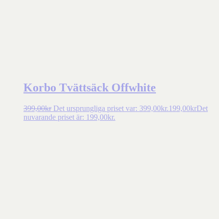
Korbo Tvättsäck Offwhite
399,00
kr
Det ursprungliga priset var: 399,00kr.
199,00
kr
Det
nuvarande priset är: 199,00kr.