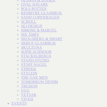
OLSSON & JENSEN
OVAL SQUARE
POLS POTTEN
REIJMYRE GLASBRUK
SAND COPENHAGEN
SCHOLL
SEJ DESIGN
SIMONE & MARCEL
SIX ÁMES
SKOGSBERG & SMART
SKRUF GLASBRUK
SKULTUNA
SOFIE SCHNOOR
STACKELBERGS
STAND STUDIO
STOFF NAGEL
STREKK
STYLEIN
THE OAK MEN
TOMORROW DENIM
TRUDON
UGG
VETSAK
VIVEH
EVENTS