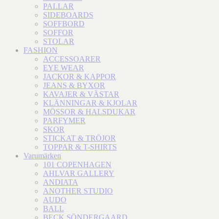
PALLAR
SIDEBOARDS
SOFFBORD
SOFFOR
STOLAR
FASHION
ACCESSOARER
EYE WEAR
JACKOR & KAPPOR
JEANS & BYXOR
KAVAJER & VÄSTAR
KLÄNNINGAR & KJOLAR
MÖSSOR & HALSDUKAR
PARFYMER
SKOR
STICKAT & TRÖJOR
TOPPAR & T-SHIRTS
Varumärken
101 COPENHAGEN
AHLVAR GALLERY
ANDIATA
ANOTHER STUDIO
AUDO
BALL
BECK SÖNDERGAARD