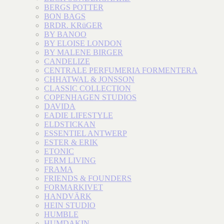
BERGS POTTER
BON BAGS
BRDR. KRüGER
BY BANOO
BY ELOISE LONDON
BY MALENE BIRGER
CANDELIZE
CENTRALE PERFUMERIA FORMENTERA
CHHATWAL & JONSSON
CLASSIC COLLECTION
COPENHAGEN STUDIOS
DAVIDA
EADIE LIFESTYLE
ELDSTICKAN
ESSENTIEL ANTWERP
ESTER & ERIK
ETONIC
FERM LIVING
FRAMA
FRIENDS & FOUNDERS
FORMARKIVET
HANDVÄRK
HEIN STUDIO
HUMBLE
HUMDAKIN