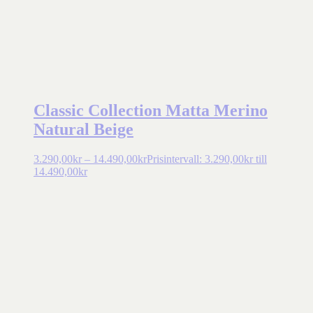
Classic Collection Matta Merino
Natural Beige
3.290,00
kr
–
14.490,00
kr
Prisintervall: 3.290,00kr till
14.490,00kr