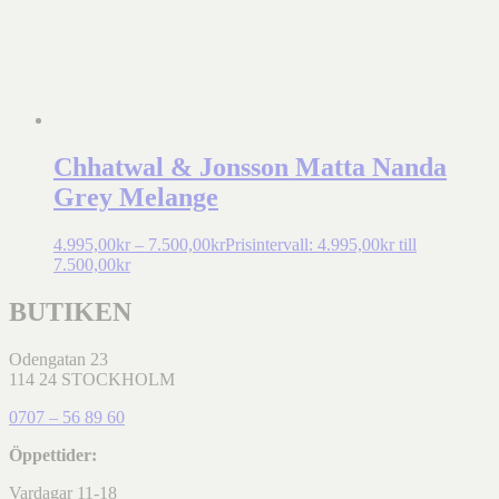
Chhatwal & Jonsson Matta Nanda
Grey Melange
4.995,00
kr
–
7.500,00
kr
Prisintervall: 4.995,00kr till
7.500,00kr
BUTIKEN
Odengatan 23
114 24 STOCKHOLM
0707 – 56 89 60
Öppettider:
Vardagar 11-18