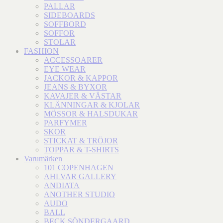
PALLAR
SIDEBOARDS
SOFFBORD
SOFFOR
STOLAR
FASHION
ACCESSOARER
EYE WEAR
JACKOR & KAPPOR
JEANS & BYXOR
KAVAJER & VÄSTAR
KLÄNNINGAR & KJOLAR
MÖSSOR & HALSDUKAR
PARFYMER
SKOR
STICKAT & TRÖJOR
TOPPAR & T-SHIRTS
Varumärken
101 COPENHAGEN
AHLVAR GALLERY
ANDIATA
ANOTHER STUDIO
AUDO
BALL
BECK SÖNDERGAARD