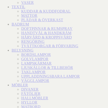
VASER
TEXTIL
KUDDAR & KUDDFODRAL
MATTOR
PLÄDAR & ÖVERKAST
BADRUM
DOFTPINNAR & RUMSPRAY
HANDTVÅL & HANDKRÄM
HÅRVÅRD & KROPPSVÅRD
RENGÖRING
TVÄTTKORGAR & FÖRVARING
BELYSNING
BORDSLAMPOR
GOLVLAMPOR
LAMPSKÄRMAR
LJUSKÄLLOR & TILLBEHÖR
TAKLAMPOR
UPPLADDNINGSBARA LAMPOR
VÄGGLAMPOR
MÖBLER
DIVANER
FÅTÖLJER
HALLMÖBLER
HYLLOR
MATBORD