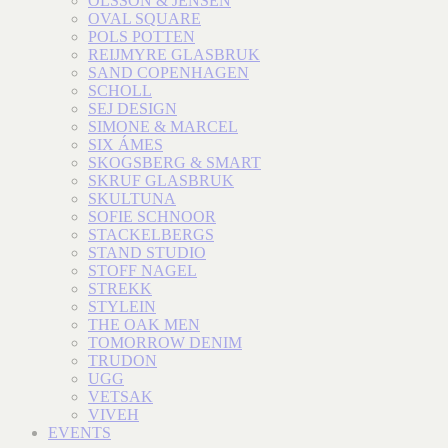
OLSSON & JENSEN
OVAL SQUARE
POLS POTTEN
REIJMYRE GLASBRUK
SAND COPENHAGEN
SCHOLL
SEJ DESIGN
SIMONE & MARCEL
SIX ÁMES
SKOGSBERG & SMART
SKRUF GLASBRUK
SKULTUNA
SOFIE SCHNOOR
STACKELBERGS
STAND STUDIO
STOFF NAGEL
STREKK
STYLEIN
THE OAK MEN
TOMORROW DENIM
TRUDON
UGG
VETSAK
VIVEH
EVENTS