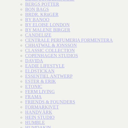
BERGS POTTER
BON BAGS
BRDR. KRüGER
BY BANOO
BY ELOISE LONDON
BY MALENE BIRGER
CANDELIZE
CENTRALE PERFUMERIA FORMENTERA
CHHATWAL & JONSSON
CLASSIC COLLECTION
COPENHAGEN STUDIOS
DAVIDA
EADIE LIFESTYLE
ELDSTICKAN
ESSENTIEL ANTWERP
ESTER & ERIK
ETONIC
FERM LIVING
FRAMA
FRIENDS & FOUNDERS
FORMARKIVET
HANDVÄRK
HEIN STUDIO
HUMBLE
HUMDAKIN