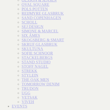
OLSSON & JENSEN
OVAL SQUARE
POLS POTTEN
REIJMYRE GLASBRUK
SAND COPENHAGEN
SCHOLL
SEJ DESIGN
SIMONE & MARCEL
SIX ÁMES
SKOGSBERG & SMART
SKRUF GLASBRUK
SKULTUNA
SOFIE SCHNOOR
STACKELBERGS
STAND STUDIO
STOFF NAGEL
STREKK
STYLEIN
THE OAK MEN
TOMORROW DENIM
TRUDON
UGG
VETSAK
VIVEH
EVENTS