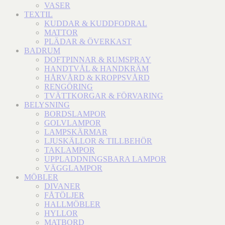
VASER
TEXTIL
KUDDAR & KUDDFODRAL
MATTOR
PLÄDAR & ÖVERKAST
BADRUM
DOFTPINNAR & RUMSPRAY
HANDTVÅL & HANDKRÄM
HÅRVÅRD & KROPPSVÅRD
RENGÖRING
TVÄTTKORGAR & FÖRVARING
BELYSNING
BORDSLAMPOR
GOLVLAMPOR
LAMPSKÄRMAR
LJUSKÄLLOR & TILLBEHÖR
TAKLAMPOR
UPPLADDNINGSBARA LAMPOR
VÄGGLAMPOR
MÖBLER
DIVANER
FÅTÖLJER
HALLMÖBLER
HYLLOR
MATBORD