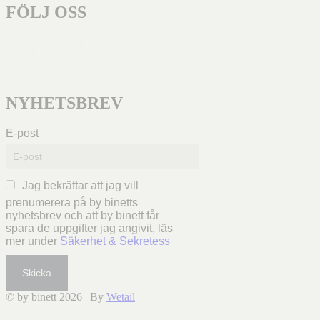
FÖLJ OSS
NYHETSBREV
E-post
Jag bekräftar att jag vill
prenumerera på by binetts
nyhetsbrev och att by binett får
spara de uppgifter jag angivit, läs
mer under
Säkerhet & Sekretess
Skicka
© by binett 2026
|
By
Wetail