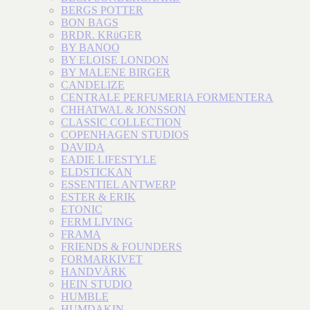
BERGS POTTER
BON BAGS
BRDR. KRüGER
BY BANOO
BY ELOISE LONDON
BY MALENE BIRGER
CANDELIZE
CENTRALE PERFUMERIA FORMENTERA
CHHATWAL & JONSSON
CLASSIC COLLECTION
COPENHAGEN STUDIOS
DAVIDA
EADIE LIFESTYLE
ELDSTICKAN
ESSENTIEL ANTWERP
ESTER & ERIK
ETONIC
FERM LIVING
FRAMA
FRIENDS & FOUNDERS
FORMARKIVET
HANDVÄRK
HEIN STUDIO
HUMBLE
HUMDAKIN