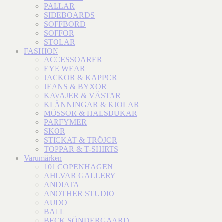
PALLAR
SIDEBOARDS
SOFFBORD
SOFFOR
STOLAR
FASHION
ACCESSOARER
EYE WEAR
JACKOR & KAPPOR
JEANS & BYXOR
KAVAJER & VÄSTAR
KLÄNNINGAR & KJOLAR
MÖSSOR & HALSDUKAR
PARFYMER
SKOR
STICKAT & TRÖJOR
TOPPAR & T-SHIRTS
Varumärken
101 COPENHAGEN
AHLVAR GALLERY
ANDIATA
ANOTHER STUDIO
AUDO
BALL
BECK SÖNDERGAARD