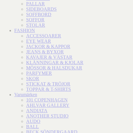
PALLAR
SIDEBOARDS
SOFFBORD
SOFFOR
STOLAR
FASHION
ACCESSOARER
EYE WEAR
JACKOR & KAPPOR
JEANS & BYXOR
KAVAJER & VÄSTAR
KLÄNNINGAR & KJOLAR
MÖSSOR & HALSDUKAR
PARFYMER
SKOR
STICKAT & TRÖJOR
TOPPAR & T-SHIRTS
Varumärken
101 COPENHAGEN
AHLVAR GALLERY
ANDIATA
ANOTHER STUDIO
AUDO
BALL
BECK SÖNDERGAARD