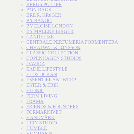
BERGS POTTER
BON BAGS
BRDR. KRüGER
BY BANOO
BY ELOISE LONDON
BY MALENE BIRGER
CANDELIZE
CENTRALE PERFUMERIA FORMENTERA
CHHATWAL & JONSSON
CLASSIC COLLECTION
COPENHAGEN STUDIOS
DAVIDA
EADIE LIFESTYLE
ELDSTICKAN
ESSENTIEL ANTWERP
ESTER & ERIK
ETONIC
FERM LIVING
FRAMA
FRIENDS & FOUNDERS
FORMARKIVET
HANDVÄRK
HEIN STUDIO
HUMBLE
HUMDAKIN