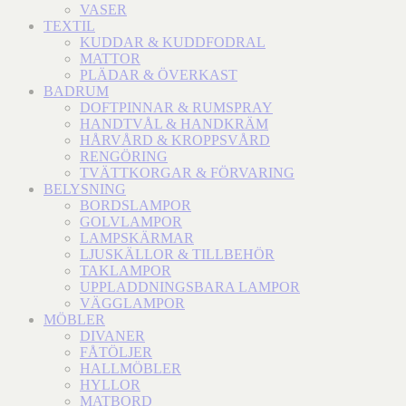
VASER
TEXTIL
KUDDAR & KUDDFODRAL
MATTOR
PLÄDAR & ÖVERKAST
BADRUM
DOFTPINNAR & RUMSPRAY
HANDTVÅL & HANDKRÄM
HÅRVÅRD & KROPPSVÅRD
RENGÖRING
TVÄTTKORGAR & FÖRVARING
BELYSNING
BORDSLAMPOR
GOLVLAMPOR
LAMPSKÄRMAR
LJUSKÄLLOR & TILLBEHÖR
TAKLAMPOR
UPPLADDNINGSBARA LAMPOR
VÄGGLAMPOR
MÖBLER
DIVANER
FÅTÖLJER
HALLMÖBLER
HYLLOR
MATBORD