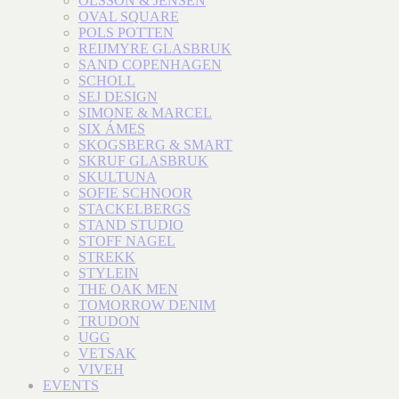
OLSSON & JENSEN
OVAL SQUARE
POLS POTTEN
REIJMYRE GLASBRUK
SAND COPENHAGEN
SCHOLL
SEJ DESIGN
SIMONE & MARCEL
SIX ÁMES
SKOGSBERG & SMART
SKRUF GLASBRUK
SKULTUNA
SOFIE SCHNOOR
STACKELBERGS
STAND STUDIO
STOFF NAGEL
STREKK
STYLEIN
THE OAK MEN
TOMORROW DENIM
TRUDON
UGG
VETSAK
VIVEH
EVENTS