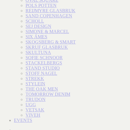
OVAL SQUARE
POLS POTTEN
REIJMYRE GLASBRUK
SAND COPENHAGEN
SCHOLL
SEJ DESIGN
SIMONE & MARCEL
SIX ÁMES
SKOGSBERG & SMART
SKRUF GLASBRUK
SKULTUNA
SOFIE SCHNOOR
STACKELBERGS
STAND STUDIO
STOFF NAGEL
STREKK
STYLEIN
THE OAK MEN
TOMORROW DENIM
TRUDON
UGG
VETSAK
VIVEH
EVENTS