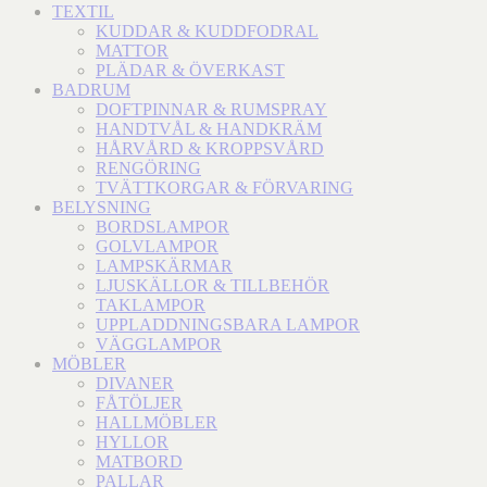
TEXTIL
KUDDAR & KUDDFODRAL
MATTOR
PLÄDAR & ÖVERKAST
BADRUM
DOFTPINNAR & RUMSPRAY
HANDTVÅL & HANDKRÄM
HÅRVÅRD & KROPPSVÅRD
RENGÖRING
TVÄTTKORGAR & FÖRVARING
BELYSNING
BORDSLAMPOR
GOLVLAMPOR
LAMPSKÄRMAR
LJUSKÄLLOR & TILLBEHÖR
TAKLAMPOR
UPPLADDNINGSBARA LAMPOR
VÄGGLAMPOR
MÖBLER
DIVANER
FÅTÖLJER
HALLMÖBLER
HYLLOR
MATBORD
PALLAR