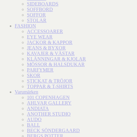
SIDEBOARDS
SOFFBORD
SOFFOR
STOLAR
FASHION
ACCESSOARER
EYE WEAR
JACKOR & KAPPOR
JEANS & BYXOR
KAVAJER & VÄSTAR
KLÄNNINGAR & KJOLAR
MÖSSOR & HALSDUKAR
PARFYMER
SKOR
STICKAT & TRÖJOR
TOPPAR & T-SHIRTS
Varumärken
101 COPENHAGEN
AHLVAR GALLERY
ANDIATA
ANOTHER STUDIO
AUDO
BALL
BECK SÖNDERGAARD
BERGS POTTER