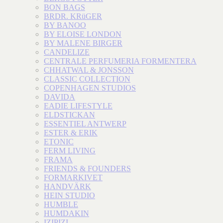
BON BAGS
BRDR. KRüGER
BY BANOO
BY ELOISE LONDON
BY MALENE BIRGER
CANDELIZE
CENTRALE PERFUMERIA FORMENTERA
CHHATWAL & JONSSON
CLASSIC COLLECTION
COPENHAGEN STUDIOS
DAVIDA
EADIE LIFESTYLE
ELDSTICKAN
ESSENTIEL ANTWERP
ESTER & ERIK
ETONIC
FERM LIVING
FRAMA
FRIENDS & FOUNDERS
FORMARKIVET
HANDVÄRK
HEIN STUDIO
HUMBLE
HUMDAKIN
IZIPIZI