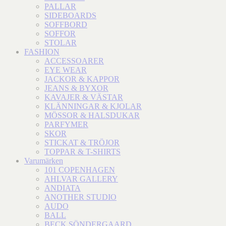
PALLAR
SIDEBOARDS
SOFFBORD
SOFFOR
STOLAR
FASHION
ACCESSOARER
EYE WEAR
JACKOR & KAPPOR
JEANS & BYXOR
KAVAJER & VÄSTAR
KLÄNNINGAR & KJOLAR
MÖSSOR & HALSDUKAR
PARFYMER
SKOR
STICKAT & TRÖJOR
TOPPAR & T-SHIRTS
Varumärken
101 COPENHAGEN
AHLVAR GALLERY
ANDIATA
ANOTHER STUDIO
AUDO
BALL
BECK SÖNDERGAARD