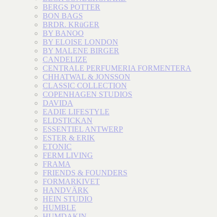
BERGS POTTER
BON BAGS
BRDR. KRüGER
BY BANOO
BY ELOISE LONDON
BY MALENE BIRGER
CANDELIZE
CENTRALE PERFUMERIA FORMENTERA
CHHATWAL & JONSSON
CLASSIC COLLECTION
COPENHAGEN STUDIOS
DAVIDA
EADIE LIFESTYLE
ELDSTICKAN
ESSENTIEL ANTWERP
ESTER & ERIK
ETONIC
FERM LIVING
FRAMA
FRIENDS & FOUNDERS
FORMARKIVET
HANDVÄRK
HEIN STUDIO
HUMBLE
HUMDAKIN