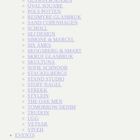
OLSSON & JENSEN
OVAL SQUARE
POLS POTTEN
REIJMYRE GLASBRUK
SAND COPENHAGEN
SCHOLL
SEJ DESIGN
SIMONE & MARCEL
SIX ÁMES
SKOGSBERG & SMART
SKRUF GLASBRUK
SKULTUNA
SOFIE SCHNOOR
STACKELBERGS
STAND STUDIO
STOFF NAGEL
STREKK
STYLEIN
THE OAK MEN
TOMORROW DENIM
TRUDON
UGG
VETSAK
VIVEH
EVENTS