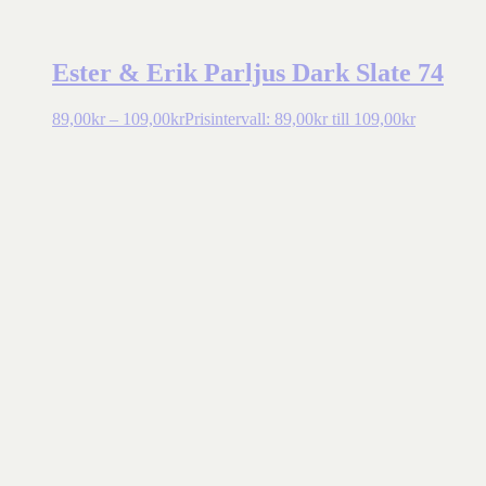
Ester & Erik Parljus Dark Slate 74
89,00
kr
–
109,00
kr
Prisintervall: 89,00kr till 109,00kr