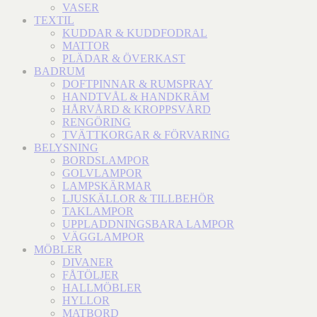
VASER
TEXTIL
KUDDAR & KUDDFODRAL
MATTOR
PLÄDAR & ÖVERKAST
BADRUM
DOFTPINNAR & RUMSPRAY
HANDTVÅL & HANDKRÄM
HÅRVÅRD & KROPPSVÅRD
RENGÖRING
TVÄTTKORGAR & FÖRVARING
BELYSNING
BORDSLAMPOR
GOLVLAMPOR
LAMPSKÄRMAR
LJUSKÄLLOR & TILLBEHÖR
TAKLAMPOR
UPPLADDNINGSBARA LAMPOR
VÄGGLAMPOR
MÖBLER
DIVANER
FÅTÖLJER
HALLMÖBLER
HYLLOR
MATBORD