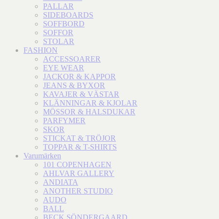
PALLAR
SIDEBOARDS
SOFFBORD
SOFFOR
STOLAR
FASHION
ACCESSOARER
EYE WEAR
JACKOR & KAPPOR
JEANS & BYXOR
KAVAJER & VÄSTAR
KLÄNNINGAR & KJOLAR
MÖSSOR & HALSDUKAR
PARFYMER
SKOR
STICKAT & TRÖJOR
TOPPAR & T-SHIRTS
Varumärken
101 COPENHAGEN
AHLVAR GALLERY
ANDIATA
ANOTHER STUDIO
AUDO
BALL
BECK SÖNDERGAARD