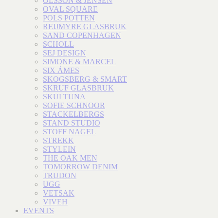
OLSSON & JENSEN
OVAL SQUARE
POLS POTTEN
REIJMYRE GLASBRUK
SAND COPENHAGEN
SCHOLL
SEJ DESIGN
SIMONE & MARCEL
SIX ÁMES
SKOGSBERG & SMART
SKRUF GLASBRUK
SKULTUNA
SOFIE SCHNOOR
STACKELBERGS
STAND STUDIO
STOFF NAGEL
STREKK
STYLEIN
THE OAK MEN
TOMORROW DENIM
TRUDON
UGG
VETSAK
VIVEH
EVENTS