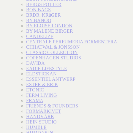
BERGS POTTER
BON BAGS
BRDR. KRüGER
BY BANOO
BY ELOISE LONDON
BY MALENE BIRGER
CANDELIZE
CENTRALE PERFUMERIA FORMENTERA
CHHATWAL & JONSSON
CLASSIC COLLECTION
COPENHAGEN STUDIOS
DAVIDA
EADIE LIFESTYLE
ELDSTICKAN
ESSENTIEL ANTWERP
ESTER & ERIK
ETONIC
FERM LIVING
FRAMA
FRIENDS & FOUNDERS
FORMARKIVET
HANDVÄRK
HEIN STUDIO
HUMBLE
HUMDAKIN