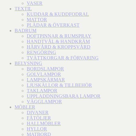
VASER
TEXTIL
KUDDAR & KUDDFODRAL
MATTOR
PLÄDAR & ÖVERKAST
BADRUM
DOFTPINNAR & RUMSPRAY
HANDTVÅL & HANDKRÄM
HÅRVÅRD & KROPPSVÅRD
RENGÖRING
TVÄTTKORGAR & FÖRVARING
BELYSNING
BORDSLAMPOR
GOLVLAMPOR
LAMPSKÄRMAR
LJUSKÄLLOR & TILLBEHÖR
TAKLAMPOR
UPPLADDNINGSBARA LAMPOR
VÄGGLAMPOR
MÖBLER
DIVANER
FÅTÖLJER
HALLMÖBLER
HYLLOR
MATBORD