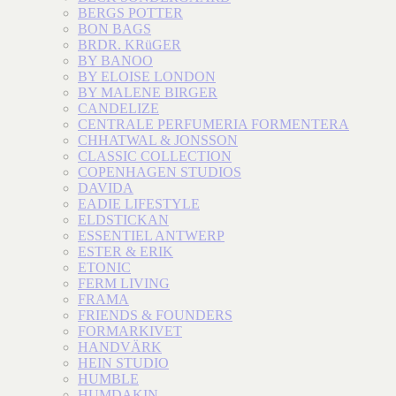
BERGS POTTER
BON BAGS
BRDR. KRüGER
BY BANOO
BY ELOISE LONDON
BY MALENE BIRGER
CANDELIZE
CENTRALE PERFUMERIA FORMENTERA
CHHATWAL & JONSSON
CLASSIC COLLECTION
COPENHAGEN STUDIOS
DAVIDA
EADIE LIFESTYLE
ELDSTICKAN
ESSENTIEL ANTWERP
ESTER & ERIK
ETONIC
FERM LIVING
FRAMA
FRIENDS & FOUNDERS
FORMARKIVET
HANDVÄRK
HEIN STUDIO
HUMBLE
HUMDAKIN