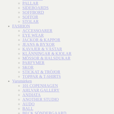
PALLAR
SIDEBOARDS
SOFFBORD
SOFFOR
STOLAR
FASHION
ACCESSOARER
EYE WEAR
JACKOR & KAPPOR
JEANS & BYXOR
KAVAJER & VÄSTAR
KLÄNNINGAR & KJOLAR
MÖSSOR & HALSDUKAR
PARFYMER
SKOR
STICKAT & TRÖJOR
TOPPAR & T-SHIRTS
Varumärken
101 COPENHAGEN
AHLVAR GALLERY
ANDIATA
ANOTHER STUDIO
AUDO
BALL
BECK SÖNDERGAARD