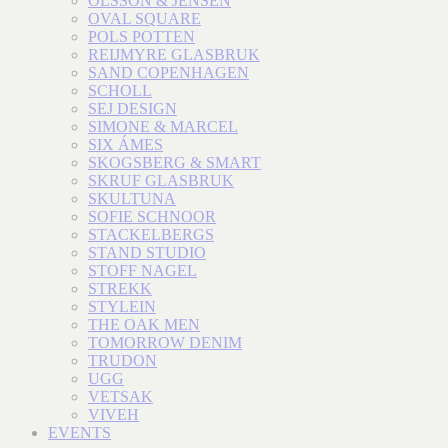
OLSSON & JENSEN
OVAL SQUARE
POLS POTTEN
REIJMYRE GLASBRUK
SAND COPENHAGEN
SCHOLL
SEJ DESIGN
SIMONE & MARCEL
SIX ÁMES
SKOGSBERG & SMART
SKRUF GLASBRUK
SKULTUNA
SOFIE SCHNOOR
STACKELBERGS
STAND STUDIO
STOFF NAGEL
STREKK
STYLEIN
THE OAK MEN
TOMORROW DENIM
TRUDON
UGG
VETSAK
VIVEH
EVENTS