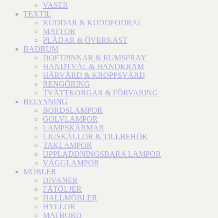
VASER
TEXTIL
KUDDAR & KUDDFODRAL
MATTOR
PLÄDAR & ÖVERKAST
BADRUM
DOFTPINNAR & RUMSPRAY
HANDTVÅL & HANDKRÄM
HÅRVÅRD & KROPPSVÅRD
RENGÖRING
TVÄTTKORGAR & FÖRVARING
BELYSNING
BORDSLAMPOR
GOLVLAMPOR
LAMPSKÄRMAR
LJUSKÄLLOR & TILLBEHÖR
TAKLAMPOR
UPPLADDNINGSBARA LAMPOR
VÄGGLAMPOR
MÖBLER
DIVANER
FÅTÖLJER
HALLMÖBLER
HYLLOR
MATBORD