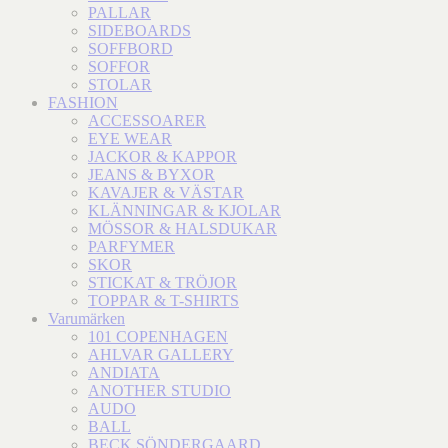
PALLAR
SIDEBOARDS
SOFFBORD
SOFFOR
STOLAR
FASHION
ACCESSOARER
EYE WEAR
JACKOR & KAPPOR
JEANS & BYXOR
KAVAJER & VÄSTAR
KLÄNNINGAR & KJOLAR
MÖSSOR & HALSDUKAR
PARFYMER
SKOR
STICKAT & TRÖJOR
TOPPAR & T-SHIRTS
Varumärken
101 COPENHAGEN
AHLVAR GALLERY
ANDIATA
ANOTHER STUDIO
AUDO
BALL
BECK SÖNDERGAARD