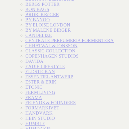
BERGS POTTER
BON BAGS
BRDR. KRüGER
BY BANOO
BY ELOISE LONDON
BY MALENE BIRGER
CANDELIZE
CENTRALE PERFUMERIA FORMENTERA
CHHATWAL & JONSSON
CLASSIC COLLECTION
COPENHAGEN STUDIOS
DAVIDA
EADIE LIFESTYLE
ELDSTICKAN
ESSENTIEL ANTWERP
ESTER & ERIK
ETONIC
FERM LIVING
FRAMA
FRIENDS & FOUNDERS
FORMARKIVET
HANDVÄRK
HEIN STUDIO
HUMBLE
HUMDAKIN