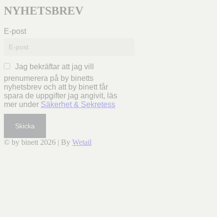
NYHETSBREV
E-post
Jag bekräftar att jag vill
prenumerera på by binetts
nyhetsbrev och att by binett får
spara de uppgifter jag angivit, läs
mer under
Säkerhet & Sekretess
Skicka
© by binett 2026
|
By
Wetail