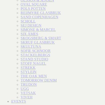
OLSSON & JENSEN
OVAL SQUARE
POLS POTTEN
REIJMYRE GLASBRUK
SAND COPENHAGEN
SCHOLL
SEJ DESIGN
SIMONE & MARCEL
SIX ÁMES
SKOGSBERG & SMART
SKRUF GLASBRUK
SKULTUNA
SOFIE SCHNOOR
STACKELBERGS
STAND STUDIO
STOFF NAGEL
STREKK
STYLEIN
THE OAK MEN
TOMORROW DENIM
TRUDON
UGG
VETSAK
VIVEH
EVENTS