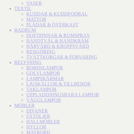
VASER
TEXTIL
KUDDAR & KUDDFODRAL
MATTOR
PLÄDAR & ÖVERKAST
BADRUM
DOFTPINNAR & RUMSPRAY
HANDTVÅL & HANDKRÄM
HÅRVÅRD & KROPPSVÅRD
RENGÖRING
TVÄTTKORGAR & FÖRVARING
BELYSNING
BORDSLAMPOR
GOLVLAMPOR
LAMPSKÄRMAR
LJUSKÄLLOR & TILLBEHÖR
TAKLAMPOR
UPPLADDNINGSBARA LAMPOR
VÄGGLAMPOR
MÖBLER
DIVANER
FÅTÖLJER
HALLMÖBLER
HYLLOR
MATBORD