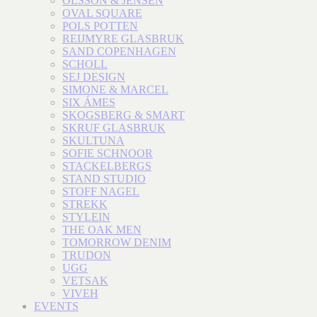
OLSSON & JENSEN
OVAL SQUARE
POLS POTTEN
REIJMYRE GLASBRUK
SAND COPENHAGEN
SCHOLL
SEJ DESIGN
SIMONE & MARCEL
SIX ÁMES
SKOGSBERG & SMART
SKRUF GLASBRUK
SKULTUNA
SOFIE SCHNOOR
STACKELBERGS
STAND STUDIO
STOFF NAGEL
STREKK
STYLEIN
THE OAK MEN
TOMORROW DENIM
TRUDON
UGG
VETSAK
VIVEH
EVENTS