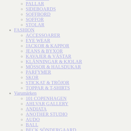
PALLAR
SIDEBOARDS
SOFFBORD
SOFFOR
STOLAR
FASHION
ACCESSOARER
EYE WEAR
JACKOR & KAPPOR
JEANS & BYXOR
KAVAJER & VÄSTAR
KLÄNNINGAR & KJOLAR
MÖSSOR & HALSDUKAR
PARFYMER
SKOR
STICKAT & TRÖJOR
TOPPAR & T-SHIRTS
Varumärken
101 COPENHAGEN
AHLVAR GALLERY
ANDIATA
ANOTHER STUDIO
AUDO
BALL
BECK SÖNDERGAARD