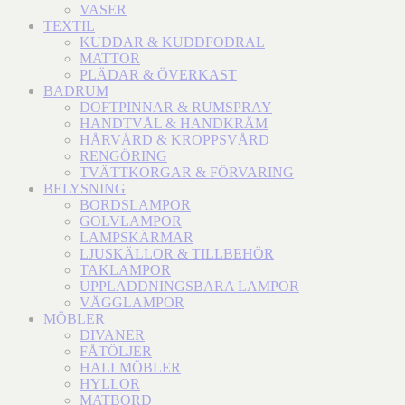
VASER
TEXTIL
KUDDAR & KUDDFODRAL
MATTOR
PLÄDAR & ÖVERKAST
BADRUM
DOFTPINNAR & RUMSPRAY
HANDTVÅL & HANDKRÄM
HÅRVÅRD & KROPPSVÅRD
RENGÖRING
TVÄTTKORGAR & FÖRVARING
BELYSNING
BORDSLAMPOR
GOLVLAMPOR
LAMPSKÄRMAR
LJUSKÄLLOR & TILLBEHÖR
TAKLAMPOR
UPPLADDNINGSBARA LAMPOR
VÄGGLAMPOR
MÖBLER
DIVANER
FÅTÖLJER
HALLMÖBLER
HYLLOR
MATBORD