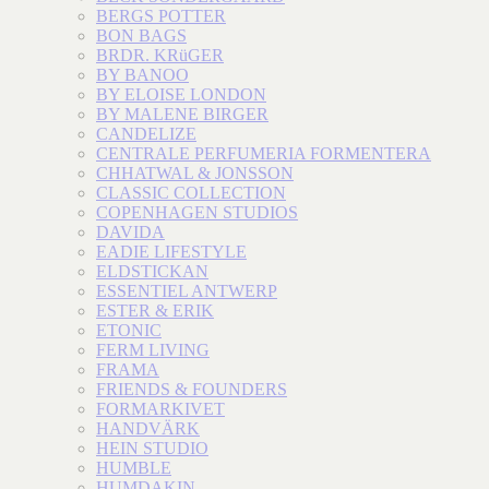
BERGS POTTER
BON BAGS
BRDR. KRüGER
BY BANOO
BY ELOISE LONDON
BY MALENE BIRGER
CANDELIZE
CENTRALE PERFUMERIA FORMENTERA
CHHATWAL & JONSSON
CLASSIC COLLECTION
COPENHAGEN STUDIOS
DAVIDA
EADIE LIFESTYLE
ELDSTICKAN
ESSENTIEL ANTWERP
ESTER & ERIK
ETONIC
FERM LIVING
FRAMA
FRIENDS & FOUNDERS
FORMARKIVET
HANDVÄRK
HEIN STUDIO
HUMBLE
HUMDAKIN