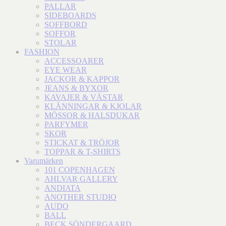
PALLAR
SIDEBOARDS
SOFFBORD
SOFFOR
STOLAR
FASHION
ACCESSOARER
EYE WEAR
JACKOR & KAPPOR
JEANS & BYXOR
KAVAJER & VÄSTAR
KLÄNNINGAR & KJOLAR
MÖSSOR & HALSDUKAR
PARFYMER
SKOR
STICKAT & TRÖJOR
TOPPAR & T-SHIRTS
Varumärken
101 COPENHAGEN
AHLVAR GALLERY
ANDIATA
ANOTHER STUDIO
AUDO
BALL
BECK SÖNDERGAARD