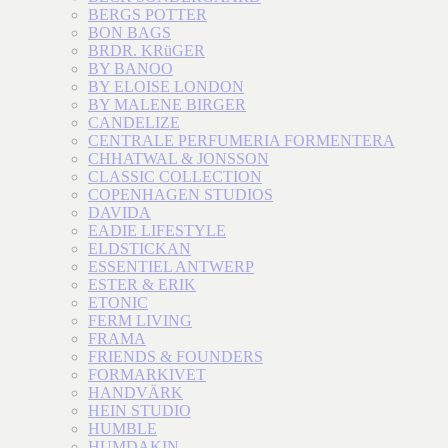
BERGS POTTER
BON BAGS
BRDR. KRüGER
BY BANOO
BY ELOISE LONDON
BY MALENE BIRGER
CANDELIZE
CENTRALE PERFUMERIA FORMENTERA
CHHATWAL & JONSSON
CLASSIC COLLECTION
COPENHAGEN STUDIOS
DAVIDA
EADIE LIFESTYLE
ELDSTICKAN
ESSENTIEL ANTWERP
ESTER & ERIK
ETONIC
FERM LIVING
FRAMA
FRIENDS & FOUNDERS
FORMARKIVET
HANDVÄRK
HEIN STUDIO
HUMBLE
HUMDAKIN