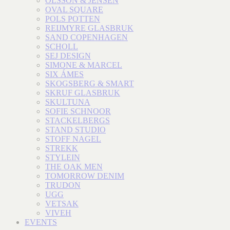
OLSSON & JENSEN
OVAL SQUARE
POLS POTTEN
REIJMYRE GLASBRUK
SAND COPENHAGEN
SCHOLL
SEJ DESIGN
SIMONE & MARCEL
SIX ÁMES
SKOGSBERG & SMART
SKRUF GLASBRUK
SKULTUNA
SOFIE SCHNOOR
STACKELBERGS
STAND STUDIO
STOFF NAGEL
STREKK
STYLEIN
THE OAK MEN
TOMORROW DENIM
TRUDON
UGG
VETSAK
VIVEH
EVENTS