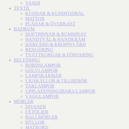
VASER
TEXTIL
KUDDAR & KUDDFODRAL
MATTOR
PLÄDAR & ÖVERKAST
BADRUM
DOFTPINNAR & RUMSPRAY
HANDTVÅL & HANDKRÄM
HÅRVÅRD & KROPPSVÅRD
RENGÖRING
TVÄTTKORGAR & FÖRVARING
BELYSNING
BORDSLAMPOR
GOLVLAMPOR
LAMPSKÄRMAR
LJUSKÄLLOR & TILLBEHÖR
TAKLAMPOR
UPPLADDNINGSBARA LAMPOR
VÄGGLAMPOR
MÖBLER
DIVANER
FÅTÖLJER
HALLMÖBLER
HYLLOR
MATBORD