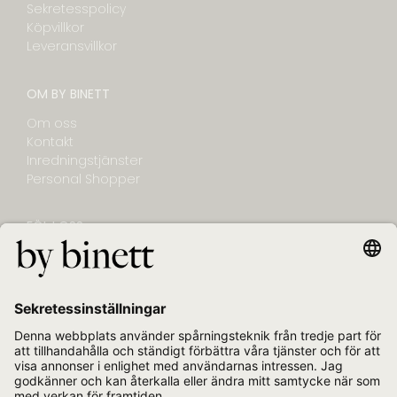
Sekretesspolicy
Köpvillkor
Leveransvillkor
OM BY BINETT
Om oss
Kontakt
Inredningstjänster
Personal Shopper
FÖLJ OSS
NYHETSBREV
E-post