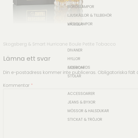
BORDSLAMPOR
LJUSKÄLLOR & TILLBEHÖR
VÄGGLAMPOR
MÖBLER
Inläggsnavigering
Skogsberg & Smart Hurricane Boule Petite Tobacco
DIVANER
Lämna ett svar
HYLLOR
SIDEBOARDS
FASHION
Din e-postadress kommer inte publiceras.
Obligatoriska fält
STOLAR
Kommentar
*
ACCESSOARER
JEANS & BYXOR
MÖSSOR & HALSDUKAR
STICKAT & TRÖJOR