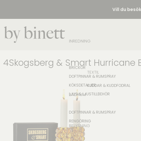
Vill du besö
INREDNING
4Skogsberg & Smart Hurricane B
BRICKOR
TEXTIL
DOFTPINNAR & RUMSPRAY
KÖKSDETALJER
KUDDAR & KUDDFODRAL
LJUS & LJUSTILLBEHÖR
BADRUM
DOFTPINNAR & RUMSPRAY
RENGÖRING
BELYSNING