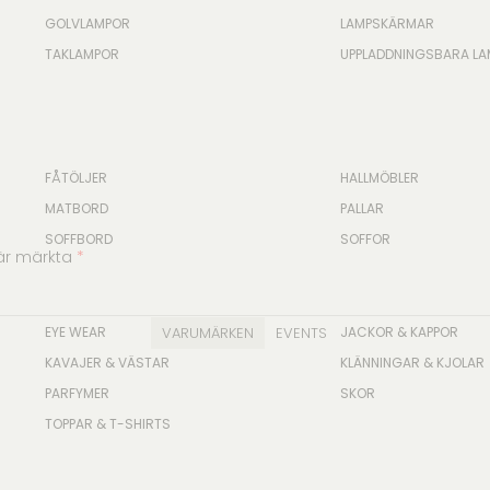
GOLVLAMPOR
LAMPSKÄRMAR
TAKLAMPOR
UPPLADDNINGSBARA L
FÅTÖLJER
HALLMÖBLER
MATBORD
PALLAR
SOFFBORD
SOFFOR
 är märkta
*
EYE WEAR
VARUMÄRKEN
EVENTS
JACKOR & KAPPOR
KAVAJER & VÄSTAR
KLÄNNINGAR & KJOLAR
PARFYMER
SKOR
TOPPAR & T-SHIRTS