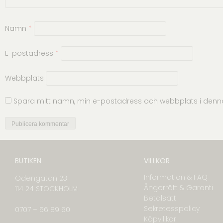
Namn
*
E-postadress
*
Webbplats
Spara mitt namn, min e-postadress och webbplats i denna
BUTIKEN
VILLKOR
Information & FAQ
Odengatan 23
Ångerrätt & Garanti
114 24 STOCKHOLM
Betalsätt
Sekretesspolicy
0707 – 56 89 60
Köpvillkor