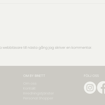
 webbläsare till nästa gång jag skriver en kommentar.
OM BY BINETT
FÖLJ OSS
Om oss
Kontakt
Inredningstjänster
Personal Shopper