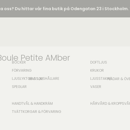
ka oss? Du hittar vår fina butik på Odengatan 23 i Stockhol
oule Petite AMber
BÖCKER
DOFTLJUS
FÖRVARING
KRUKOR
LJUSLYKTOR & LJUSHÅLLARE
LJUSSTAKAR
MATTOR
PLÄDAR & ÖV
SPEGLAR
VASER
HANDTVÅL & HANDKRÄM
HÅRVÅRD & KROPPSVÅ
TVÄTTKORGAR & FÖRVARING