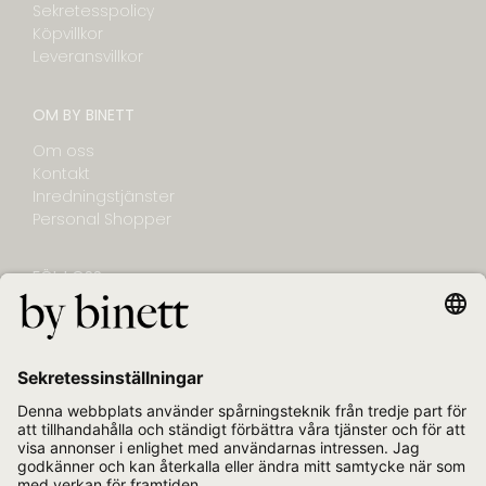
Sekretesspolicy
Köpvillkor
Leveransvillkor
OM BY BINETT
Om oss
Kontakt
Inredningstjänster
Personal Shopper
FÖLJ OSS
NYHETSBREV
E-post