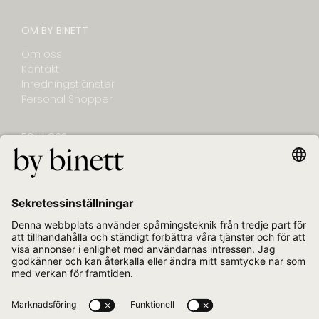
OM BY BINETT
Om oss
Kontakt
Inredningstjänster
Personal Shopper
FÖLJ OSS
NYHETSBREV
E-post
Jag bekräftar att jag vill