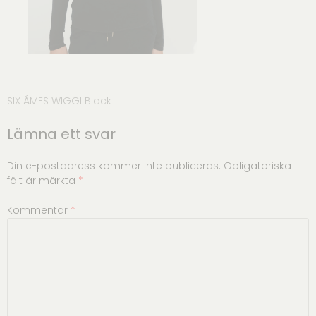
Inläggsnavigering
SIX ÁMES WIGGI Black
Lämna ett svar
Din e-postadress kommer inte publiceras.
Obligatoriska
fält är märkta
*
Kommentar
*