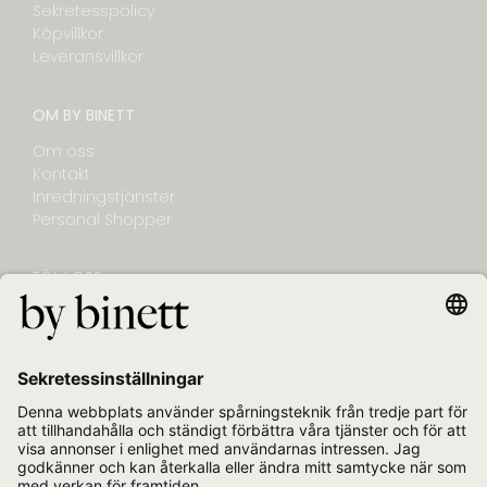
Sekretesspolicy
Köpvillkor
Leveransvillkor
OM BY BINETT
Om oss
Kontakt
Inredningstjänster
Personal Shopper
FÖLJ OSS
NYHETSBREV
E-post