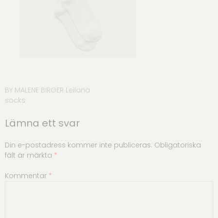
Inläggsnavigering
BY MALENE BIRGER Leilana
socks
Lämna ett svar
Din e-postadress kommer inte publiceras.
Obligatoriska
fält är märkta
*
Kommentar
*