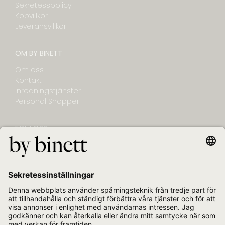
Sekretesspolicy
Köpvillkor
Leveransvillkor
OM BY BINETT
Om oss
Kontakt
Inredningstjänster
Personal Shopper
FÖLJ OSS
NYHETSBREV
E-post