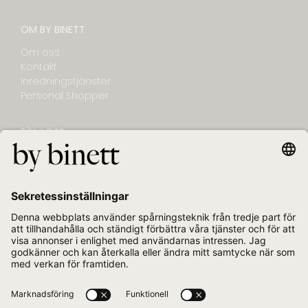
OM BY BINETT
Om oss
Kontakt
Inredningstjänster
Personal Shopper
FÖLJ OSS
NYHETSBREV
E-post
Jag bekräftar att jag vill