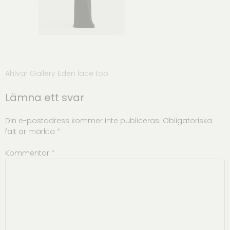
Inläggsnavigering
Ahlvar Gallery Eden lace top
Lämna ett svar
Din e-postadress kommer inte publiceras.
Obligatoriska
fält är märkta
*
Kommentar
*