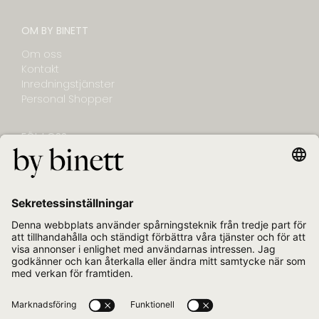
OM BY BINETT
Om oss
Kontakt
Inredningstjänster
Personal Shopper
FÖLJ OSS
NYHETSBREV
E-post
Jag bekräftar att jag vill