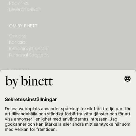
Köpvillkor
Leveransvillkor
OM BY BINETT
Om oss
Kontakt
Inredningstjänster
Personal Shopper
FÖLJ OSS
NYHETSBREV
E-post