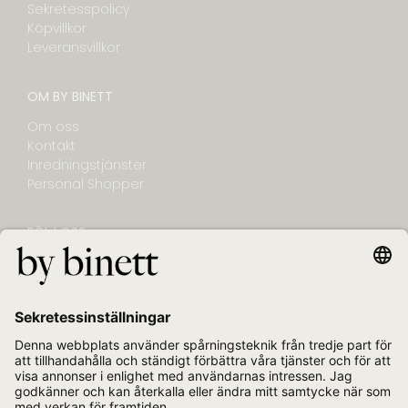
Sekretesspolicy
Köpvillkor
Leveransvillkor
OM BY BINETT
Om oss
Kontakt
Inredningstjänster
Personal Shopper
FÖLJ OSS
NYHETSBREV
E-post