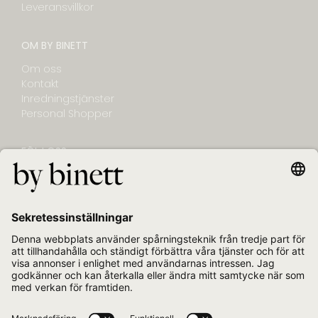
Leveransvillkor
OM BY BINETT
Om oss
Kontakt
Inredningstjänster
Personal Shopper
FÖLJ OSS
NYHETSBREV
E-post