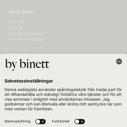
OM BY BINETT
Om oss
Kontakt
Inredningstjänster
Personal Shopper
FÖLJ OSS
NYHETSBREV
E-post
Jag bekräftar att jag vill