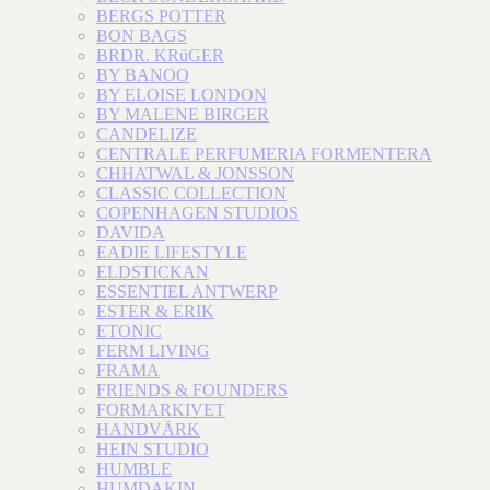
BERGS POTTER
BON BAGS
BRDR. KRüGER
BY BANOO
BY ELOISE LONDON
BY MALENE BIRGER
CANDELIZE
CENTRALE PERFUMERIA FORMENTERA
CHHATWAL & JONSSON
CLASSIC COLLECTION
COPENHAGEN STUDIOS
DAVIDA
EADIE LIFESTYLE
ELDSTICKAN
ESSENTIEL ANTWERP
ESTER & ERIK
ETONIC
FERM LIVING
FRAMA
FRIENDS & FOUNDERS
FORMARKIVET
HANDVÄRK
HEIN STUDIO
HUMBLE
HUMDAKIN