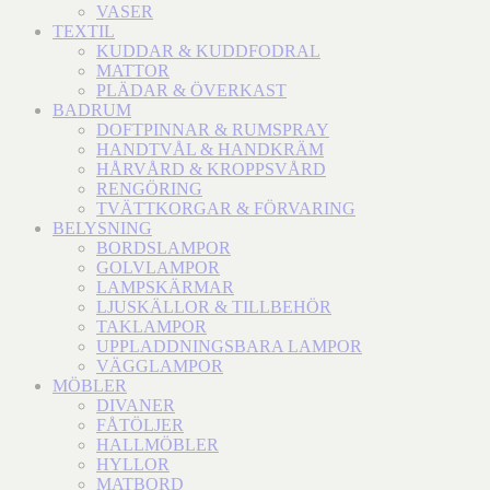
VASER
TEXTIL
KUDDAR & KUDDFODRAL
MATTOR
PLÄDAR & ÖVERKAST
BADRUM
DOFTPINNAR & RUMSPRAY
HANDTVÅL & HANDKRÄM
HÅRVÅRD & KROPPSVÅRD
RENGÖRING
TVÄTTKORGAR & FÖRVARING
BELYSNING
BORDSLAMPOR
GOLVLAMPOR
LAMPSKÄRMAR
LJUSKÄLLOR & TILLBEHÖR
TAKLAMPOR
UPPLADDNINGSBARA LAMPOR
VÄGGLAMPOR
MÖBLER
DIVANER
FÅTÖLJER
HALLMÖBLER
HYLLOR
MATBORD