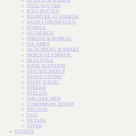
OLSSON & JENSEN
OVAL SQUARE
POLS POTTEN
REIJMYRE GLASBRUK
SAND COPENHAGEN
SCHOLL
SEJ DESIGN
SIMONE & MARCEL
SIX ÁMES
SKOGSBERG & SMART
SKRUF GLASBRUK
SKULTUNA
SOFIE SCHNOOR
STACKELBERGS
STAND STUDIO
STOFF NAGEL
STREKK
STYLEIN
THE OAK MEN
TOMORROW DENIM
TRUDON
UGG
VETSAK
VIVEH
EVENTS