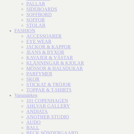
PALLAR
SIDEBOARDS
SOFFBORD
SOFFOR
STOLAR
FASHION
ACCESSOARER
EYE WEAR
JACKOR & KAPPOR
JEANS & BYXOR
KAVAJER & VÄSTAR
KLÄNNINGAR & KJOLAR
MÖSSOR & HALSDUKAR
PARFYMER
SKOR
STICKAT & TRÖJOR
TOPPAR & T-SHIRTS
Varumärken
101 COPENHAGEN
AHLVAR GALLERY
ANDIATA
ANOTHER STUDIO
AUDO
BALL
BECK SÖNDERGAARD