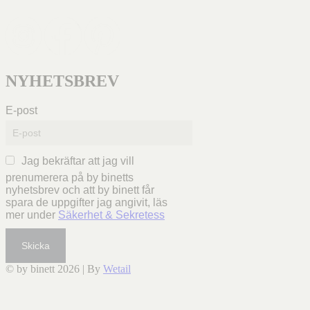
NYHETSBREV
E-post
Jag bekräftar att jag vill
prenumerera på by binetts
nyhetsbrev och att by binett får
spara de uppgifter jag angivit, läs
mer under
Säkerhet & Sekretess
Skicka
© by binett 2026
|
By
Wetail