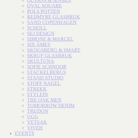
OLSSON & JENSEN
OVAL SQUARE
POLS POTTEN
REIJMYRE GLASBRUK
SAND COPENHAGEN
SCHOLL
SEJ DESIGN
SIMONE & MARCEL
SIX ÁMES
SKOGSBERG & SMART
SKRUF GLASBRUK
SKULTUNA
SOFIE SCHNOOR
STACKELBERGS
STAND STUDIO
STOFF NAGEL
STREKK
STYLEIN
THE OAK MEN
TOMORROW DENIM
TRUDON
UGG
VETSAK
VIVEH
EVENTS