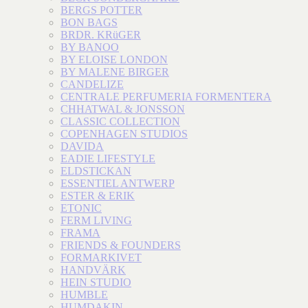
BERGS POTTER
BON BAGS
BRDR. KRüGER
BY BANOO
BY ELOISE LONDON
BY MALENE BIRGER
CANDELIZE
CENTRALE PERFUMERIA FORMENTERA
CHHATWAL & JONSSON
CLASSIC COLLECTION
COPENHAGEN STUDIOS
DAVIDA
EADIE LIFESTYLE
ELDSTICKAN
ESSENTIEL ANTWERP
ESTER & ERIK
ETONIC
FERM LIVING
FRAMA
FRIENDS & FOUNDERS
FORMARKIVET
HANDVÄRK
HEIN STUDIO
HUMBLE
HUMDAKIN