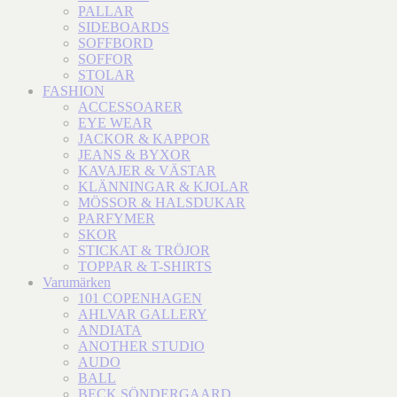
PALLAR
SIDEBOARDS
SOFFBORD
SOFFOR
STOLAR
FASHION
ACCESSOARER
EYE WEAR
JACKOR & KAPPOR
JEANS & BYXOR
KAVAJER & VÄSTAR
KLÄNNINGAR & KJOLAR
MÖSSOR & HALSDUKAR
PARFYMER
SKOR
STICKAT & TRÖJOR
TOPPAR & T-SHIRTS
Varumärken
101 COPENHAGEN
AHLVAR GALLERY
ANDIATA
ANOTHER STUDIO
AUDO
BALL
BECK SÖNDERGAARD