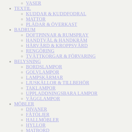
VASER
TEXTIL
KUDDAR & KUDDFODRAL
MATTOR
PLÄDAR & ÖVERKAST
BADRUM
DOFTPINNAR & RUMSPRAY
HANDTVÅL & HANDKRÄM
HÅRVÅRD & KROPPSVÅRD
RENGÖRING
TVÄTTKORGAR & FÖRVARING
BELYSNING
BORDSLAMPOR
GOLVLAMPOR
LAMPSKÄRMAR
LJUSKÄLLOR & TILLBEHÖR
TAKLAMPOR
UPPLADDNINGSBARA LAMPOR
VÄGGLAMPOR
MÖBLER
DIVANER
FÅTÖLJER
HALLMÖBLER
HYLLOR
MATBORD