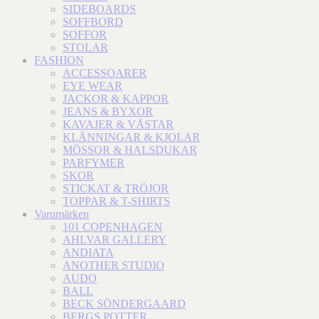
SIDEBOARDS
SOFFBORD
SOFFOR
STOLAR
FASHION
ACCESSOARER
EYE WEAR
JACKOR & KAPPOR
JEANS & BYXOR
KAVAJER & VÄSTAR
KLÄNNINGAR & KJOLAR
MÖSSOR & HALSDUKAR
PARFYMER
SKOR
STICKAT & TRÖJOR
TOPPAR & T-SHIRTS
Varumärken
101 COPENHAGEN
AHLVAR GALLERY
ANDIATA
ANOTHER STUDIO
AUDO
BALL
BECK SÖNDERGAARD
BERGS POTTER