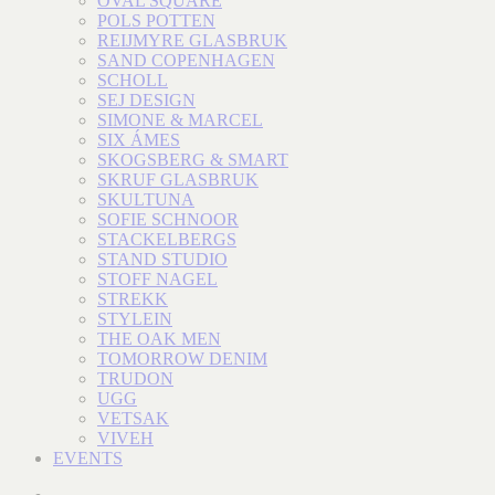
OVAL SQUARE
POLS POTTEN
REIJMYRE GLASBRUK
SAND COPENHAGEN
SCHOLL
SEJ DESIGN
SIMONE & MARCEL
SIX ÁMES
SKOGSBERG & SMART
SKRUF GLASBRUK
SKULTUNA
SOFIE SCHNOOR
STACKELBERGS
STAND STUDIO
STOFF NAGEL
STREKK
STYLEIN
THE OAK MEN
TOMORROW DENIM
TRUDON
UGG
VETSAK
VIVEH
EVENTS