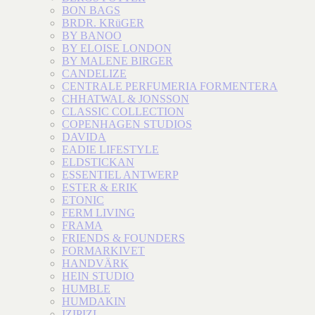
BON BAGS
BRDR. KRüGER
BY BANOO
BY ELOISE LONDON
BY MALENE BIRGER
CANDELIZE
CENTRALE PERFUMERIA FORMENTERA
CHHATWAL & JONSSON
CLASSIC COLLECTION
COPENHAGEN STUDIOS
DAVIDA
EADIE LIFESTYLE
ELDSTICKAN
ESSENTIEL ANTWERP
ESTER & ERIK
ETONIC
FERM LIVING
FRAMA
FRIENDS & FOUNDERS
FORMARKIVET
HANDVÄRK
HEIN STUDIO
HUMBLE
HUMDAKIN
IZIPIZI