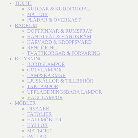
TEXTIL
KUDDAR & KUDDFODRAL
MATTOR
PLÄDAR & ÖVERKAST
BADRUM
DOFTPINNAR & RUMSPRAY
HANDTVÅL & HANDKRÄM
HÅRVÅRD & KROPPSVÅRD
RENGÖRING
TVÄTTKORGAR & FÖRVARING
BELYSNING
BORDSLAMPOR
GOLVLAMPOR
LAMPSKÄRMAR
LJUSKÄLLOR & TILLBEHÖR
TAKLAMPOR
UPPLADDNINGSBARA LAMPOR
VÄGGLAMPOR
MÖBLER
DIVANER
FÅTÖLJER
HALLMÖBLER
HYLLOR
MATBORD
PALLAR