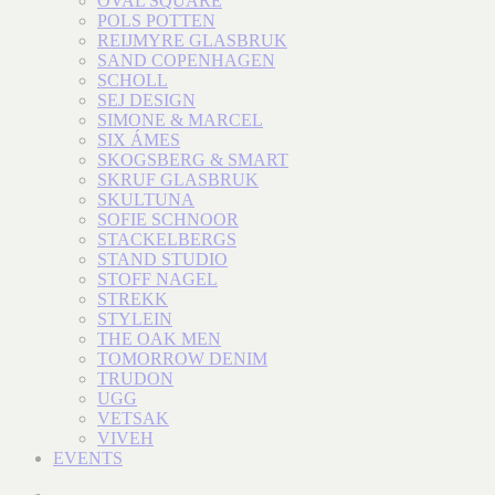
OVAL SQUARE
POLS POTTEN
REIJMYRE GLASBRUK
SAND COPENHAGEN
SCHOLL
SEJ DESIGN
SIMONE & MARCEL
SIX ÁMES
SKOGSBERG & SMART
SKRUF GLASBRUK
SKULTUNA
SOFIE SCHNOOR
STACKELBERGS
STAND STUDIO
STOFF NAGEL
STREKK
STYLEIN
THE OAK MEN
TOMORROW DENIM
TRUDON
UGG
VETSAK
VIVEH
EVENTS