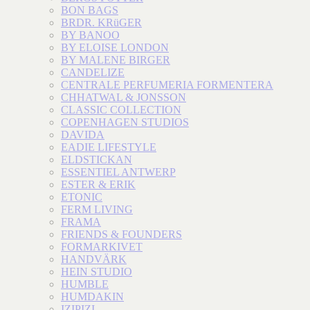
BON BAGS
BRDR. KRüGER
BY BANOO
BY ELOISE LONDON
BY MALENE BIRGER
CANDELIZE
CENTRALE PERFUMERIA FORMENTERA
CHHATWAL & JONSSON
CLASSIC COLLECTION
COPENHAGEN STUDIOS
DAVIDA
EADIE LIFESTYLE
ELDSTICKAN
ESSENTIEL ANTWERP
ESTER & ERIK
ETONIC
FERM LIVING
FRAMA
FRIENDS & FOUNDERS
FORMARKIVET
HANDVÄRK
HEIN STUDIO
HUMBLE
HUMDAKIN
IZIPIZI