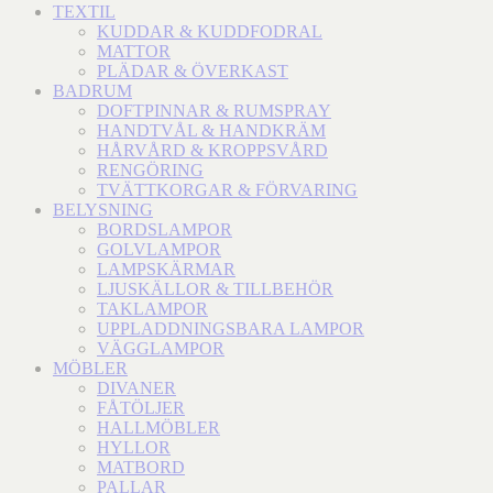
TEXTIL
KUDDAR & KUDDFODRAL
MATTOR
PLÄDAR & ÖVERKAST
BADRUM
DOFTPINNAR & RUMSPRAY
HANDTVÅL & HANDKRÄM
HÅRVÅRD & KROPPSVÅRD
RENGÖRING
TVÄTTKORGAR & FÖRVARING
BELYSNING
BORDSLAMPOR
GOLVLAMPOR
LAMPSKÄRMAR
LJUSKÄLLOR & TILLBEHÖR
TAKLAMPOR
UPPLADDNINGSBARA LAMPOR
VÄGGLAMPOR
MÖBLER
DIVANER
FÅTÖLJER
HALLMÖBLER
HYLLOR
MATBORD
PALLAR