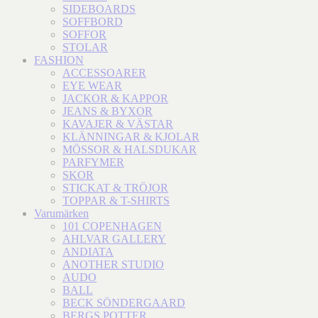
SIDEBOARDS
SOFFBORD
SOFFOR
STOLAR
FASHION
ACCESSOARER
EYE WEAR
JACKOR & KAPPOR
JEANS & BYXOR
KAVAJER & VÄSTAR
KLÄNNINGAR & KJOLAR
MÖSSOR & HALSDUKAR
PARFYMER
SKOR
STICKAT & TRÖJOR
TOPPAR & T-SHIRTS
Varumärken
101 COPENHAGEN
AHLVAR GALLERY
ANDIATA
ANOTHER STUDIO
AUDO
BALL
BECK SÖNDERGAARD
BERGS POTTER