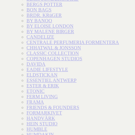
BERGS POTTER
BON BAGS
BRDR. KRüGER
BY BANOO
BY ELOISE LONDON
BY MALENE BIRGER
CANDELIZE
CENTRALE PERFUMERIA FORMENTERA
CHHATWAL & JONSSON
CLASSIC COLLECTION
COPENHAGEN STUDIOS
DAVIDA
EADIE LIFESTYLE
ELDSTICKAN
ESSENTIEL ANTWERP
ESTER & ERIK
ETONIC
FERM LIVING
FRAMA
FRIENDS & FOUNDERS
FORMARKIVET
HANDVÄRK
HEIN STUDIO
HUMBLE
HUMDAKIN