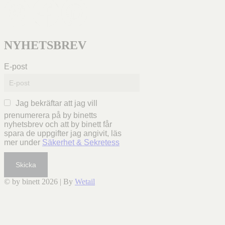
NYHETSBREV
E-post
Jag bekräftar att jag vill
prenumerera på by binetts
nyhetsbrev och att by binett får
spara de uppgifter jag angivit, läs
mer under
Säkerhet & Sekretess
Skicka
© by binett 2026
|
By
Wetail