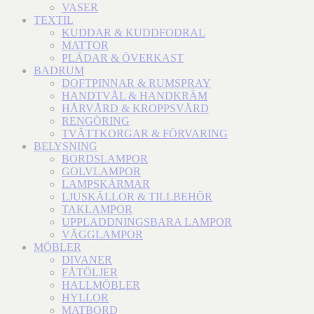
VASER
TEXTIL
KUDDAR & KUDDFODRAL
MATTOR
PLÄDAR & ÖVERKAST
BADRUM
DOFTPINNAR & RUMSPRAY
HANDTVÅL & HANDKRÄM
HÅRVÅRD & KROPPSVÅRD
RENGÖRING
TVÄTTKORGAR & FÖRVARING
BELYSNING
BORDSLAMPOR
GOLVLAMPOR
LAMPSKÄRMAR
LJUSKÄLLOR & TILLBEHÖR
TAKLAMPOR
UPPLADDNINGSBARA LAMPOR
VÄGGLAMPOR
MÖBLER
DIVANER
FÅTÖLJER
HALLMÖBLER
HYLLOR
MATBORD