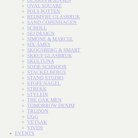
OLSSON & JENSEN
OVAL SQUARE
POLS POTTEN
REIJMYRE GLASBRUK
SAND COPENHAGEN
SCHOLL
SEJ DESIGN
SIMONE & MARCEL
SIX ÁMES
SKOGSBERG & SMART
SKRUF GLASBRUK
SKULTUNA
SOFIE SCHNOOR
STACKELBERGS
STAND STUDIO
STOFF NAGEL
STREKK
STYLEIN
THE OAK MEN
TOMORROW DENIM
TRUDON
UGG
VETSAK
VIVEH
EVENTS