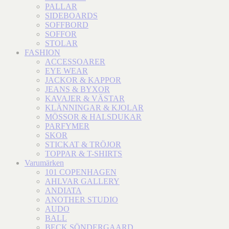
PALLAR
SIDEBOARDS
SOFFBORD
SOFFOR
STOLAR
FASHION
ACCESSOARER
EYE WEAR
JACKOR & KAPPOR
JEANS & BYXOR
KAVAJER & VÄSTAR
KLÄNNINGAR & KJOLAR
MÖSSOR & HALSDUKAR
PARFYMER
SKOR
STICKAT & TRÖJOR
TOPPAR & T-SHIRTS
Varumärken
101 COPENHAGEN
AHLVAR GALLERY
ANDIATA
ANOTHER STUDIO
AUDO
BALL
BECK SÖNDERGAARD