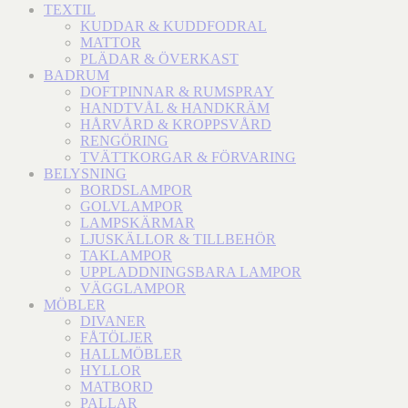
TEXTIL
KUDDAR & KUDDFODRAL
MATTOR
PLÄDAR & ÖVERKAST
BADRUM
DOFTPINNAR & RUMSPRAY
HANDTVÅL & HANDKRÄM
HÅRVÅRD & KROPPSVÅRD
RENGÖRING
TVÄTTKORGAR & FÖRVARING
BELYSNING
BORDSLAMPOR
GOLVLAMPOR
LAMPSKÄRMAR
LJUSKÄLLOR & TILLBEHÖR
TAKLAMPOR
UPPLADDNINGSBARA LAMPOR
VÄGGLAMPOR
MÖBLER
DIVANER
FÅTÖLJER
HALLMÖBLER
HYLLOR
MATBORD
PALLAR