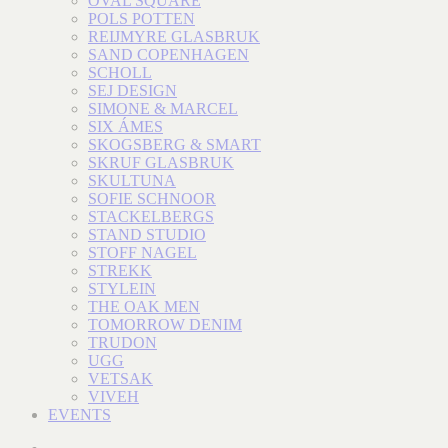
OVAL SQUARE
POLS POTTEN
REIJMYRE GLASBRUK
SAND COPENHAGEN
SCHOLL
SEJ DESIGN
SIMONE & MARCEL
SIX ÁMES
SKOGSBERG & SMART
SKRUF GLASBRUK
SKULTUNA
SOFIE SCHNOOR
STACKELBERGS
STAND STUDIO
STOFF NAGEL
STREKK
STYLEIN
THE OAK MEN
TOMORROW DENIM
TRUDON
UGG
VETSAK
VIVEH
EVENTS