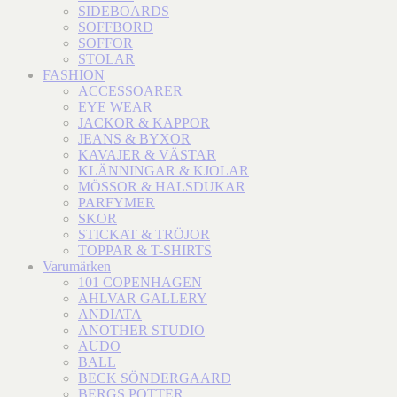
SIDEBOARDS
SOFFBORD
SOFFOR
STOLAR
FASHION
ACCESSOARER
EYE WEAR
JACKOR & KAPPOR
JEANS & BYXOR
KAVAJER & VÄSTAR
KLÄNNINGAR & KJOLAR
MÖSSOR & HALSDUKAR
PARFYMER
SKOR
STICKAT & TRÖJOR
TOPPAR & T-SHIRTS
Varumärken
101 COPENHAGEN
AHLVAR GALLERY
ANDIATA
ANOTHER STUDIO
AUDO
BALL
BECK SÖNDERGAARD
BERGS POTTER