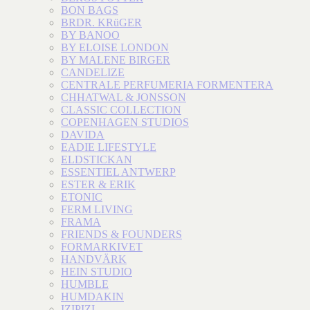
BON BAGS
BRDR. KRüGER
BY BANOO
BY ELOISE LONDON
BY MALENE BIRGER
CANDELIZE
CENTRALE PERFUMERIA FORMENTERA
CHHATWAL & JONSSON
CLASSIC COLLECTION
COPENHAGEN STUDIOS
DAVIDA
EADIE LIFESTYLE
ELDSTICKAN
ESSENTIEL ANTWERP
ESTER & ERIK
ETONIC
FERM LIVING
FRAMA
FRIENDS & FOUNDERS
FORMARKIVET
HANDVÄRK
HEIN STUDIO
HUMBLE
HUMDAKIN
IZIPIZI