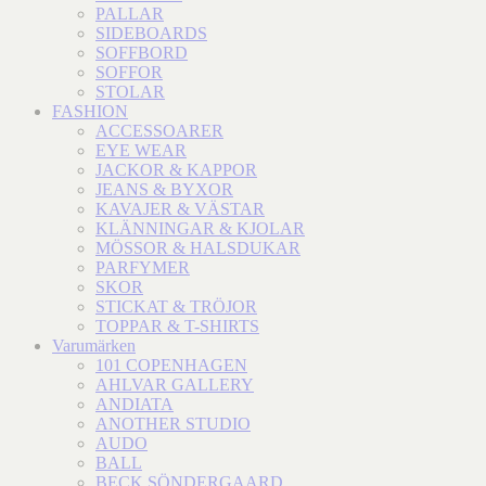
PALLAR
SIDEBOARDS
SOFFBORD
SOFFOR
STOLAR
FASHION
ACCESSOARER
EYE WEAR
JACKOR & KAPPOR
JEANS & BYXOR
KAVAJER & VÄSTAR
KLÄNNINGAR & KJOLAR
MÖSSOR & HALSDUKAR
PARFYMER
SKOR
STICKAT & TRÖJOR
TOPPAR & T-SHIRTS
Varumärken
101 COPENHAGEN
AHLVAR GALLERY
ANDIATA
ANOTHER STUDIO
AUDO
BALL
BECK SÖNDERGAARD