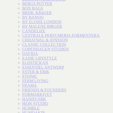
BERGS POTTER
BON BAGS
BRDR. KRüGER
BY BANOO
BY ELOISE LONDON
BY MALENE BIRGER
CANDELIZE
CENTRALE PERFUMERIA FORMENTERA
CHHATWAL & JONSSON
CLASSIC COLLECTION
COPENHAGEN STUDIOS
DAVIDA
EADIE LIFESTYLE
ELDSTICKAN
ESSENTIEL ANTWERP
ESTER & ERIK
ETONIC
FERM LIVING
FRAMA
FRIENDS & FOUNDERS
FORMARKIVET
HANDVÄRK
HEIN STUDIO
HUMBLE
HUMDAKIN