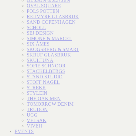
OLSSON & JENSEN
OVAL SQUARE
POLS POTTEN
REIJMYRE GLASBRUK
SAND COPENHAGEN
SCHOLL
SEJ DESIGN
SIMONE & MARCEL
SIX ÁMES
SKOGSBERG & SMART
SKRUF GLASBRUK
SKULTUNA
SOFIE SCHNOOR
STACKELBERGS
STAND STUDIO
STOFF NAGEL
STREKK
STYLEIN
THE OAK MEN
TOMORROW DENIM
TRUDON
UGG
VETSAK
VIVEH
EVENTS