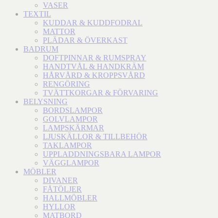
VASER
TEXTIL
KUDDAR & KUDDFODRAL
MATTOR
PLÄDAR & ÖVERKAST
BADRUM
DOFTPINNAR & RUMSPRAY
HANDTVÅL & HANDKRÄM
HÅRVÅRD & KROPPSVÅRD
RENGÖRING
TVÄTTKORGAR & FÖRVARING
BELYSNING
BORDSLAMPOR
GOLVLAMPOR
LAMPSKÄRMAR
LJUSKÄLLOR & TILLBEHÖR
TAKLAMPOR
UPPLADDNINGSBARA LAMPOR
VÄGGLAMPOR
MÖBLER
DIVANER
FÅTÖLJER
HALLMÖBLER
HYLLOR
MATBORD