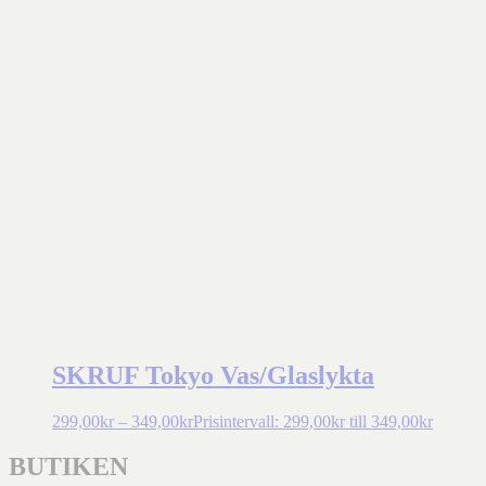
SKRUF Tokyo Vas/Glaslykta
299,00
kr
–
349,00
kr
Prisintervall: 299,00kr till 349,00kr
BUTIKEN