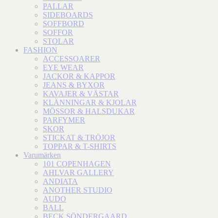
PALLAR
SIDEBOARDS
SOFFBORD
SOFFOR
STOLAR
FASHION
ACCESSOARER
EYE WEAR
JACKOR & KAPPOR
JEANS & BYXOR
KAVAJER & VÄSTAR
KLÄNNINGAR & KJOLAR
MÖSSOR & HALSDUKAR
PARFYMER
SKOR
STICKAT & TRÖJOR
TOPPAR & T-SHIRTS
Varumärken
101 COPENHAGEN
AHLVAR GALLERY
ANDIATA
ANOTHER STUDIO
AUDO
BALL
BECK SÖNDERGAARD