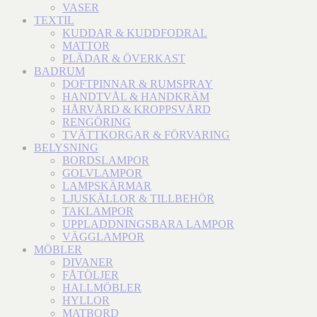
VASER
TEXTIL
KUDDAR & KUDDFODRAL
MATTOR
PLÄDAR & ÖVERKAST
BADRUM
DOFTPINNAR & RUMSPRAY
HANDTVÅL & HANDKRÄM
HÅRVÅRD & KROPPSVÅRD
RENGÖRING
TVÄTTKORGAR & FÖRVARING
BELYSNING
BORDSLAMPOR
GOLVLAMPOR
LAMPSKÄRMAR
LJUSKÄLLOR & TILLBEHÖR
TAKLAMPOR
UPPLADDNINGSBARA LAMPOR
VÄGGLAMPOR
MÖBLER
DIVANER
FÅTÖLJER
HALLMÖBLER
HYLLOR
MATBORD