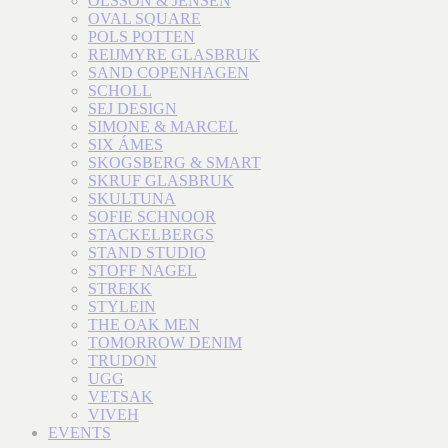
OLSSON & JENSEN
OVAL SQUARE
POLS POTTEN
REIJMYRE GLASBRUK
SAND COPENHAGEN
SCHOLL
SEJ DESIGN
SIMONE & MARCEL
SIX ÁMES
SKOGSBERG & SMART
SKRUF GLASBRUK
SKULTUNA
SOFIE SCHNOOR
STACKELBERGS
STAND STUDIO
STOFF NAGEL
STREKK
STYLEIN
THE OAK MEN
TOMORROW DENIM
TRUDON
UGG
VETSAK
VIVEH
EVENTS