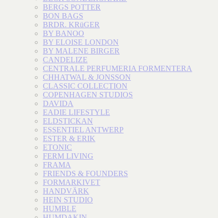
BERGS POTTER
BON BAGS
BRDR. KRüGER
BY BANOO
BY ELOISE LONDON
BY MALENE BIRGER
CANDELIZE
CENTRALE PERFUMERIA FORMENTERA
CHHATWAL & JONSSON
CLASSIC COLLECTION
COPENHAGEN STUDIOS
DAVIDA
EADIE LIFESTYLE
ELDSTICKAN
ESSENTIEL ANTWERP
ESTER & ERIK
ETONIC
FERM LIVING
FRAMA
FRIENDS & FOUNDERS
FORMARKIVET
HANDVÄRK
HEIN STUDIO
HUMBLE
HUMDAKIN