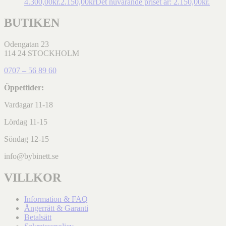
4.300,00kr.
2.150,00
kr
Det nuvarande priset är: 2.150,00kr.
BUTIKEN
Odengatan 23
114 24 STOCKHOLM
0707 – 56 89 60
Öppettider:
Vardagar 11-18
Lördag 11-15
Söndag 12-15
info@bybinett.se
VILLKOR
Information & FAQ
Ångerrätt & Garanti
Betalsätt