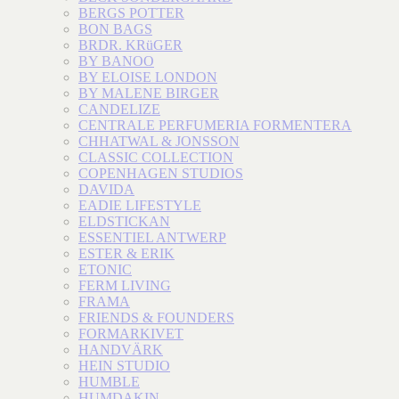
BERGS POTTER
BON BAGS
BRDR. KRüGER
BY BANOO
BY ELOISE LONDON
BY MALENE BIRGER
CANDELIZE
CENTRALE PERFUMERIA FORMENTERA
CHHATWAL & JONSSON
CLASSIC COLLECTION
COPENHAGEN STUDIOS
DAVIDA
EADIE LIFESTYLE
ELDSTICKAN
ESSENTIEL ANTWERP
ESTER & ERIK
ETONIC
FERM LIVING
FRAMA
FRIENDS & FOUNDERS
FORMARKIVET
HANDVÄRK
HEIN STUDIO
HUMBLE
HUMDAKIN