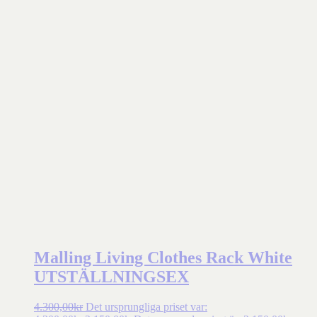
Malling Living Clothes Rack White
UTSTÄLLNINGSEX
4.300,00
kr
Det ursprungliga priset var: