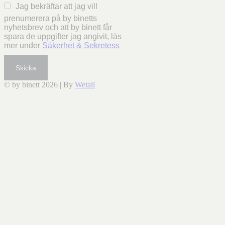
Jag bekräftar att jag vill
prenumerera på by binetts
nyhetsbrev och att by binett får
spara de uppgifter jag angivit, läs
mer under
Säkerhet & Sekretess
Skicka
© by binett 2026
|
By
Wetail