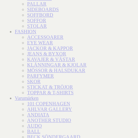
PALLAR
SIDEBOARDS
SOFFBORD
SOFFOR
STOLAR
FASHION
ACCESSOARER
EYE WEAR
JACKOR & KAPPOR
JEANS & BYXOR
KAVAJER & VÄSTAR
KLÄNNINGAR & KJOLAR
MÖSSOR & HALSDUKAR
PARFYMER
SKOR
STICKAT & TRÖJOR
TOPPAR & T-SHIRTS
Varumärken
101 COPENHAGEN
AHLVAR GALLERY
ANDIATA
ANOTHER STUDIO
AUDO
BALL
BECK SÖNDERGAARD