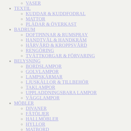
VASER
TEXTIL
KUDDAR & KUDDFODRAL
MATTOR
PLÄDAR & ÖVERKAST
BADRUM
DOFTPINNAR & RUMSPRAY
HANDTVÅL & HANDKRÄM
HÅRVÅRD & KROPPSVÅRD
RENGÖRING
TVÄTTKORGAR & FÖRVARING
BELYSNING
BORDSLAMPOR
GOLVLAMPOR
LAMPSKÄRMAR
LJUSKÄLLOR & TILLBEHÖR
TAKLAMPOR
UPPLADDNINGSBARA LAMPOR
VÄGGLAMPOR
MÖBLER
DIVANER
FÅTÖLJER
HALLMÖBLER
HYLLOR
MATBORD