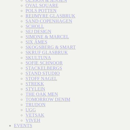
OLSSON & JENSEN
OVAL SQUARE
POLS POTTEN
REIJMYRE GLASBRUK
SAND COPENHAGEN
SCHOLL
SEJ DESIGN
SIMONE & MARCEL
SIX ÁMES
SKOGSBERG & SMART
SKRUF GLASBRUK
SKULTUNA
SOFIE SCHNOOR
STACKELBERGS
STAND STUDIO
STOFF NAGEL
STREKK
STYLEIN
THE OAK MEN
TOMORROW DENIM
TRUDON
UGG
VETSAK
VIVEH
EVENTS