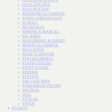
OLSSON & JENSEN
OVAL SQUARE
POLS POTTEN
REIJMYRE GLASBRUK
SAND COPENHAGEN
SCHOLL
SEJ DESIGN
SIMONE & MARCEL
SIX ÁMES
SKOGSBERG & SMART
SKRUF GLASBRUK
SKULTUNA
SOFIE SCHNOOR
STACKELBERGS
STAND STUDIO
STOFF NAGEL
STREKK
STYLEIN
THE OAK MEN
TOMORROW DENIM
TRUDON
UGG
VETSAK
VIVEH
EVENTS