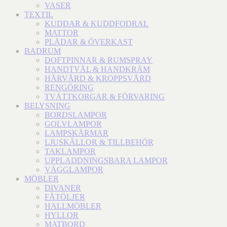
VASER
TEXTIL
KUDDAR & KUDDFODRAL
MATTOR
PLÄDAR & ÖVERKAST
BADRUM
DOFTPINNAR & RUMSPRAY
HANDTVÅL & HANDKRÄM
HÅRVÅRD & KROPPSVÅRD
RENGÖRING
TVÄTTKORGAR & FÖRVARING
BELYSNING
BORDSLAMPOR
GOLVLAMPOR
LAMPSKÄRMAR
LJUSKÄLLOR & TILLBEHÖR
TAKLAMPOR
UPPLADDNINGSBARA LAMPOR
VÄGGLAMPOR
MÖBLER
DIVANER
FÅTÖLJER
HALLMÖBLER
HYLLOR
MATBORD