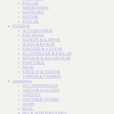
PALLAR
SIDEBOARDS
SOFFBORD
SOFFOR
STOLAR
FASHION
ACCESSOARER
EYE WEAR
JACKOR & KAPPOR
JEANS & BYXOR
KAVAJER & VÄSTAR
KLÄNNINGAR & KJOLAR
MÖSSOR & HALSDUKAR
PARFYMER
SKOR
STICKAT & TRÖJOR
TOPPAR & T-SHIRTS
Varumärken
101 COPENHAGEN
AHLVAR GALLERY
ANDIATA
ANOTHER STUDIO
AUDO
BALL
BECK SÖNDERGAARD