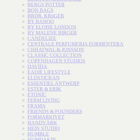
BERGS POTTER
BON BAGS
BRDR. KRüGER
BY BANOO
BY ELOISE LONDON
BY MALENE BIRGER
CANDELIZE
CENTRALE PERFUMERIA FORMENTERA
CHHATWAL & JONSSON
CLASSIC COLLECTION
COPENHAGEN STUDIOS
DAVIDA
EADIE LIFESTYLE
ELDSTICKAN
ESSENTIEL ANTWERP
ESTER & ERIK
ETONIC
FERM LIVING
FRAMA
FRIENDS & FOUNDERS
FORMARKIVET
HANDVÄRK
HEIN STUDIO
HUMBLE
HUMDAKIN