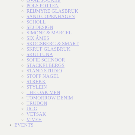
OVAL SQUARE
POLS POTTEN
REIJMYRE GLASBRUK
SAND COPENHAGEN
SCHOLL
SEJ DESIGN
SIMONE & MARCEL
SIX ÁMES
SKOGSBERG & SMART
SKRUF GLASBRUK
SKULTUNA
SOFIE SCHNOOR
STACKELBERGS
STAND STUDIO
STOFF NAGEL
STREKK
STYLEIN
THE OAK MEN
TOMORROW DENIM
TRUDON
UGG
VETSAK
VIVEH
EVENTS