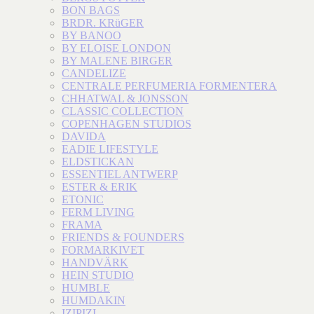
BON BAGS
BRDR. KRüGER
BY BANOO
BY ELOISE LONDON
BY MALENE BIRGER
CANDELIZE
CENTRALE PERFUMERIA FORMENTERA
CHHATWAL & JONSSON
CLASSIC COLLECTION
COPENHAGEN STUDIOS
DAVIDA
EADIE LIFESTYLE
ELDSTICKAN
ESSENTIEL ANTWERP
ESTER & ERIK
ETONIC
FERM LIVING
FRAMA
FRIENDS & FOUNDERS
FORMARKIVET
HANDVÄRK
HEIN STUDIO
HUMBLE
HUMDAKIN
IZIPIZI