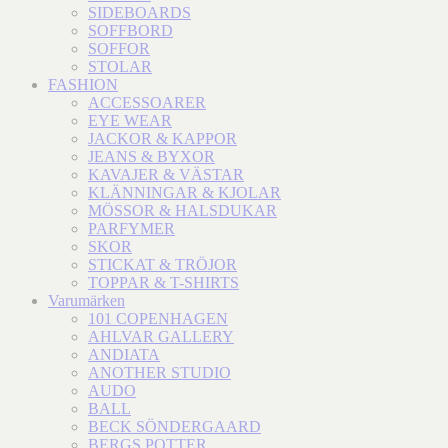
SIDEBOARDS
SOFFBORD
SOFFOR
STOLAR
FASHION
ACCESSOARER
EYE WEAR
JACKOR & KAPPOR
JEANS & BYXOR
KAVAJER & VÄSTAR
KLÄNNINGAR & KJOLAR
MÖSSOR & HALSDUKAR
PARFYMER
SKOR
STICKAT & TRÖJOR
TOPPAR & T-SHIRTS
Varumärken
101 COPENHAGEN
AHLVAR GALLERY
ANDIATA
ANOTHER STUDIO
AUDO
BALL
BECK SÖNDERGAARD
BERGS POTTER