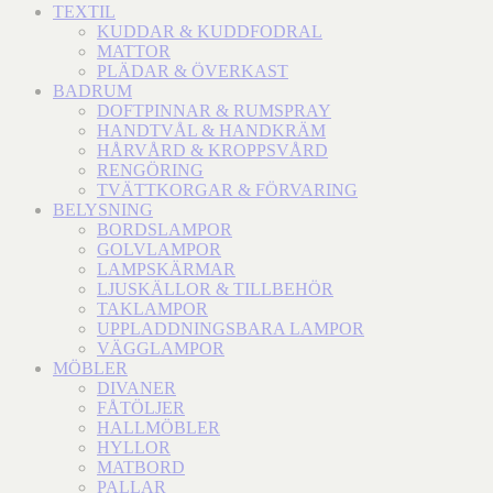
TEXTIL
KUDDAR & KUDDFODRAL
MATTOR
PLÄDAR & ÖVERKAST
BADRUM
DOFTPINNAR & RUMSPRAY
HANDTVÅL & HANDKRÄM
HÅRVÅRD & KROPPSVÅRD
RENGÖRING
TVÄTTKORGAR & FÖRVARING
BELYSNING
BORDSLAMPOR
GOLVLAMPOR
LAMPSKÄRMAR
LJUSKÄLLOR & TILLBEHÖR
TAKLAMPOR
UPPLADDNINGSBARA LAMPOR
VÄGGLAMPOR
MÖBLER
DIVANER
FÅTÖLJER
HALLMÖBLER
HYLLOR
MATBORD
PALLAR