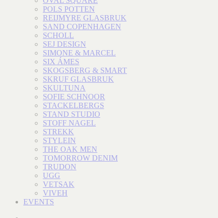
OVAL SQUARE
POLS POTTEN
REIJMYRE GLASBRUK
SAND COPENHAGEN
SCHOLL
SEJ DESIGN
SIMONE & MARCEL
SIX ÁMES
SKOGSBERG & SMART
SKRUF GLASBRUK
SKULTUNA
SOFIE SCHNOOR
STACKELBERGS
STAND STUDIO
STOFF NAGEL
STREKK
STYLEIN
THE OAK MEN
TOMORROW DENIM
TRUDON
UGG
VETSAK
VIVEH
EVENTS