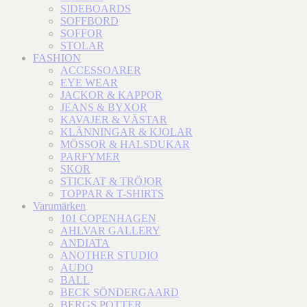
SIDEBOARDS
SOFFBORD
SOFFOR
STOLAR
FASHION
ACCESSOARER
EYE WEAR
JACKOR & KAPPOR
JEANS & BYXOR
KAVAJER & VÄSTAR
KLÄNNINGAR & KJOLAR
MÖSSOR & HALSDUKAR
PARFYMER
SKOR
STICKAT & TRÖJOR
TOPPAR & T-SHIRTS
Varumärken
101 COPENHAGEN
AHLVAR GALLERY
ANDIATA
ANOTHER STUDIO
AUDO
BALL
BECK SÖNDERGAARD
BERGS POTTER