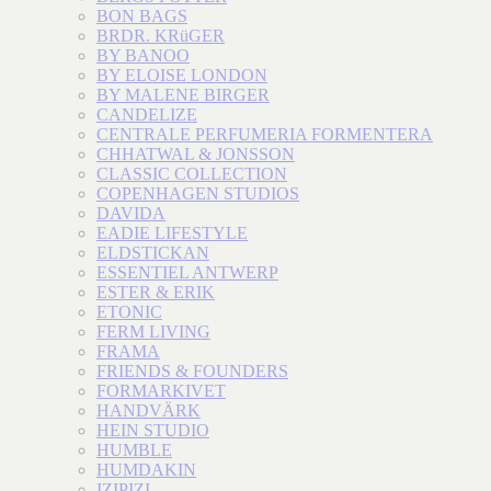
BON BAGS
BRDR. KRüGER
BY BANOO
BY ELOISE LONDON
BY MALENE BIRGER
CANDELIZE
CENTRALE PERFUMERIA FORMENTERA
CHHATWAL & JONSSON
CLASSIC COLLECTION
COPENHAGEN STUDIOS
DAVIDA
EADIE LIFESTYLE
ELDSTICKAN
ESSENTIEL ANTWERP
ESTER & ERIK
ETONIC
FERM LIVING
FRAMA
FRIENDS & FOUNDERS
FORMARKIVET
HANDVÄRK
HEIN STUDIO
HUMBLE
HUMDAKIN
IZIPIZI