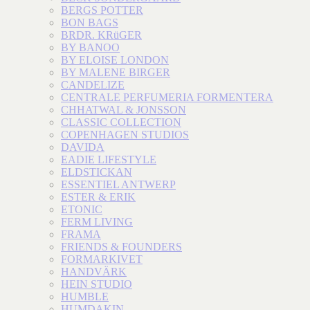
BERGS POTTER
BON BAGS
BRDR. KRüGER
BY BANOO
BY ELOISE LONDON
BY MALENE BIRGER
CANDELIZE
CENTRALE PERFUMERIA FORMENTERA
CHHATWAL & JONSSON
CLASSIC COLLECTION
COPENHAGEN STUDIOS
DAVIDA
EADIE LIFESTYLE
ELDSTICKAN
ESSENTIEL ANTWERP
ESTER & ERIK
ETONIC
FERM LIVING
FRAMA
FRIENDS & FOUNDERS
FORMARKIVET
HANDVÄRK
HEIN STUDIO
HUMBLE
HUMDAKIN