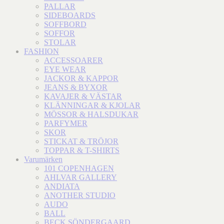
PALLAR
SIDEBOARDS
SOFFBORD
SOFFOR
STOLAR
FASHION
ACCESSOARER
EYE WEAR
JACKOR & KAPPOR
JEANS & BYXOR
KAVAJER & VÄSTAR
KLÄNNINGAR & KJOLAR
MÖSSOR & HALSDUKAR
PARFYMER
SKOR
STICKAT & TRÖJOR
TOPPAR & T-SHIRTS
Varumärken
101 COPENHAGEN
AHLVAR GALLERY
ANDIATA
ANOTHER STUDIO
AUDO
BALL
BECK SÖNDERGAARD