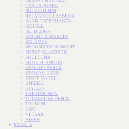
OLSSON & JENSEN
OVAL SQUARE
POLS POTTEN
REIJMYRE GLASBRUK
SAND COPENHAGEN
SCHOLL
SEJ DESIGN
SIMONE & MARCEL
SIX ÁMES
SKOGSBERG & SMART
SKRUF GLASBRUK
SKULTUNA
SOFIE SCHNOOR
STACKELBERGS
STAND STUDIO
STOFF NAGEL
STREKK
STYLEIN
THE OAK MEN
TOMORROW DENIM
TRUDON
UGG
VETSAK
VIVEH
EVENTS