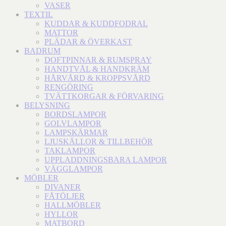
VASER
TEXTIL
KUDDAR & KUDDFODRAL
MATTOR
PLÄDAR & ÖVERKAST
BADRUM
DOFTPINNAR & RUMSPRAY
HANDTVÅL & HANDKRÄM
HÅRVÅRD & KROPPSVÅRD
RENGÖRING
TVÄTTKORGAR & FÖRVARING
BELYSNING
BORDSLAMPOR
GOLVLAMPOR
LAMPSKÄRMAR
LJUSKÄLLOR & TILLBEHÖR
TAKLAMPOR
UPPLADDNINGSBARA LAMPOR
VÄGGLAMPOR
MÖBLER
DIVANER
FÅTÖLJER
HALLMÖBLER
HYLLOR
MATBORD