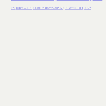
69,00
kr
–
109,00
kr
Prisintervall: 69,00kr till 109,00kr