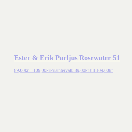
Ester & Erik Parljus Rosewater 51
89,00
kr
–
109,00
kr
Prisintervall: 89,00kr till 109,00kr