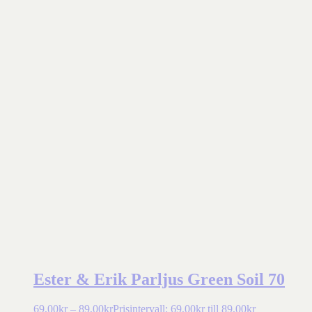
Ester & Erik Parljus Green Soil 70
69,00
kr
–
89,00
kr
Prisintervall: 69,00kr till 89,00kr