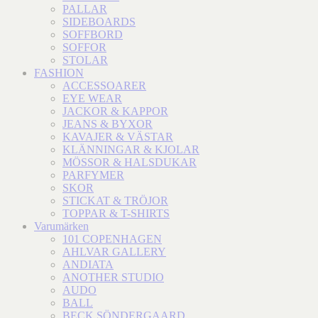
PALLAR
SIDEBOARDS
SOFFBORD
SOFFOR
STOLAR
FASHION
ACCESSOARER
EYE WEAR
JACKOR & KAPPOR
JEANS & BYXOR
KAVAJER & VÄSTAR
KLÄNNINGAR & KJOLAR
MÖSSOR & HALSDUKAR
PARFYMER
SKOR
STICKAT & TRÖJOR
TOPPAR & T-SHIRTS
Varumärken
101 COPENHAGEN
AHLVAR GALLERY
ANDIATA
ANOTHER STUDIO
AUDO
BALL
BECK SÖNDERGAARD