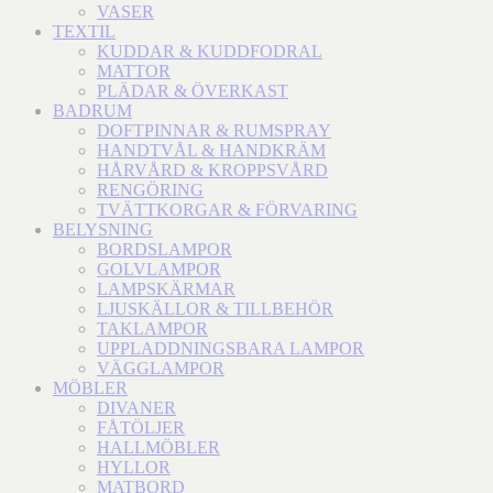
VASER
TEXTIL
KUDDAR & KUDDFODRAL
MATTOR
PLÄDAR & ÖVERKAST
BADRUM
DOFTPINNAR & RUMSPRAY
HANDTVÅL & HANDKRÄM
HÅRVÅRD & KROPPSVÅRD
RENGÖRING
TVÄTTKORGAR & FÖRVARING
BELYSNING
BORDSLAMPOR
GOLVLAMPOR
LAMPSKÄRMAR
LJUSKÄLLOR & TILLBEHÖR
TAKLAMPOR
UPPLADDNINGSBARA LAMPOR
VÄGGLAMPOR
MÖBLER
DIVANER
FÅTÖLJER
HALLMÖBLER
HYLLOR
MATBORD