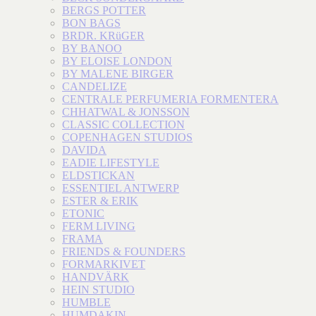
BERGS POTTER
BON BAGS
BRDR. KRüGER
BY BANOO
BY ELOISE LONDON
BY MALENE BIRGER
CANDELIZE
CENTRALE PERFUMERIA FORMENTERA
CHHATWAL & JONSSON
CLASSIC COLLECTION
COPENHAGEN STUDIOS
DAVIDA
EADIE LIFESTYLE
ELDSTICKAN
ESSENTIEL ANTWERP
ESTER & ERIK
ETONIC
FERM LIVING
FRAMA
FRIENDS & FOUNDERS
FORMARKIVET
HANDVÄRK
HEIN STUDIO
HUMBLE
HUMDAKIN