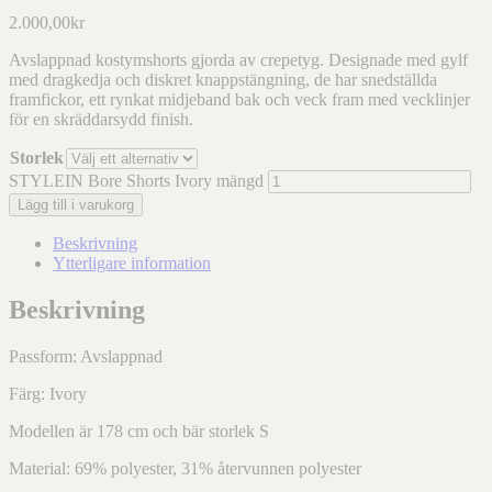
2.000,00
kr
Avslappnad kostymshorts gjorda av crepetyg. Designade med gylf
med dragkedja och diskret knappstängning, de har snedställda
framfickor, ett rynkat midjeband bak och veck fram med vecklinjer
för en skräddarsydd finish.
Storlek
STYLEIN Bore Shorts Ivory mängd
Lägg till i varukorg
Beskrivning
Ytterligare information
Beskrivning
Passform: Avslappnad
Färg: Ivory
Modellen är 178 cm och bär storlek S
Material: 69% polyester, 31% återvunnen polyester