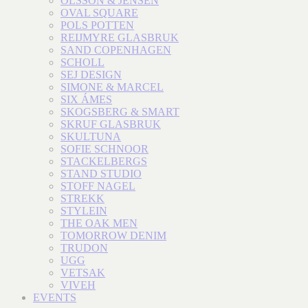
OLSSON & JENSEN
OVAL SQUARE
POLS POTTEN
REIJMYRE GLASBRUK
SAND COPENHAGEN
SCHOLL
SEJ DESIGN
SIMONE & MARCEL
SIX ÁMES
SKOGSBERG & SMART
SKRUF GLASBRUK
SKULTUNA
SOFIE SCHNOOR
STACKELBERGS
STAND STUDIO
STOFF NAGEL
STREKK
STYLEIN
THE OAK MEN
TOMORROW DENIM
TRUDON
UGG
VETSAK
VIVEH
EVENTS